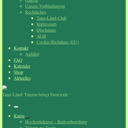
Unsere Verbindungen
Rechtliches
Tanz-Länd-Club
Impressum
Disclaimer
AGB
Cookie-Richtlinie (EU)
Kontakt
Anfahrt
FAQ
Kalender
Shop
Aktuelles
Tanz-Länd: Tanzen bringt Freu(n)de
Menü
Kurse
Hochzeitskurse – Ballvorbereitung
Tanzen zu Zweit