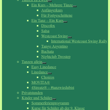
Ein Kurs – Mehrere Tänze
Anfängerkurs
Für Fortgeschrittene
Ein Tanz – Ein Kurs
Discofox
Salsa
Westcoast Swing
International Westcoast Swing Rally
Tango Argentino
Bachata
Nightclub Twostep
Tanzen allein
Easy Linedance
Linedance
Choreos
MOVITA®
4Streatz® – #tanzwiedubist
Privatstunden
Kinder und Schüler
Sommerferienprogramm
Kurse für Schüler ab der 9. Klasse