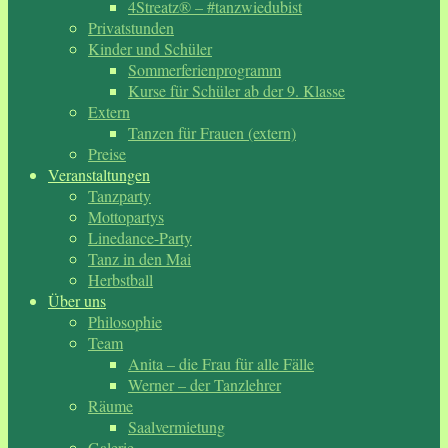
4Streatz® – #tanzwiedubist
Privatstunden
Kinder und Schüler
Sommerferienprogramm
Kurse für Schüler ab der 9. Klasse
Extern
Tanzen für Frauen (extern)
Preise
Veranstaltungen
Tanzparty
Mottopartys
Linedance-Party
Tanz in den Mai
Herbstball
Über uns
Philosophie
Team
Anita – die Frau für alle Fälle
Werner – der Tanzlehrer
Räume
Saalvermietung
Galerie