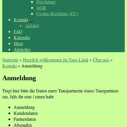
Disclaimer
AGB
Cookie-Richtlinie (EU)
Kontakt
Anfahrt
FAQ
Kalender
Shop
Aktuelles
Startseite
»
Herzlich willkommen im Tanz-Länd
»
Über uns
»
Kontakt
»
Anmeldung
Anmeldung
Tragt hier bitte die Daten eurer Tanzpartnerin /eures Tanzpartners
ein, falls ihr eine / einen habt
Anmeldung
Kundendaten
Partnerdaten
Absenden