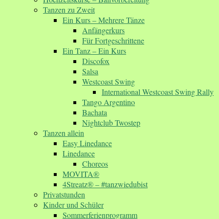
Tanzen zu Zweit
Ein Kurs – Mehrere Tänze
Anfängerkurs
Für Fortgeschrittene
Ein Tanz – Ein Kurs
Discofox
Salsa
Westcoast Swing
International Westcoast Swing Rally
Tango Argentino
Bachata
Nightclub Twostep
Tanzen allein
Easy Linedance
Linedance
Choreos
MOVITA®
4Streatz® – #tanzwiedubist
Privatstunden
Kinder und Schüler
Sommerferienprogramm