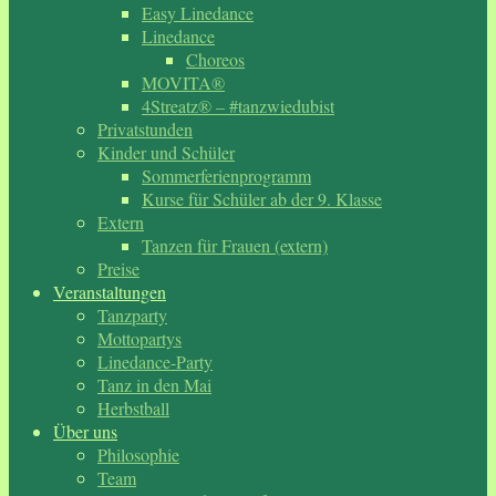
Easy Linedance
Linedance
Choreos
MOVITA®
4Streatz® – #tanzwiedubist
Privatstunden
Kinder und Schüler
Sommerferienprogramm
Kurse für Schüler ab der 9. Klasse
Extern
Tanzen für Frauen (extern)
Preise
Veranstaltungen
Tanzparty
Mottopartys
Linedance-Party
Tanz in den Mai
Herbstball
Über uns
Philosophie
Team