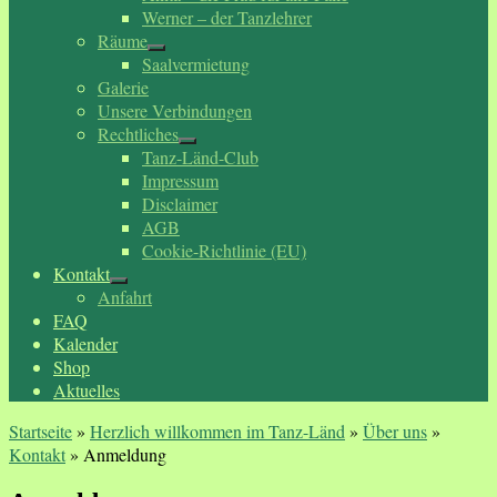
Werner – der Tanzlehrer
Räume
Saalvermietung
Galerie
Unsere Verbindungen
Rechtliches
Tanz-Länd-Club
Impressum
Disclaimer
AGB
Cookie-Richtlinie (EU)
Kontakt
Anfahrt
FAQ
Kalender
Shop
Aktuelles
Startseite
»
Herzlich willkommen im Tanz-Länd
»
Über uns
»
Kontakt
»
Anmeldung