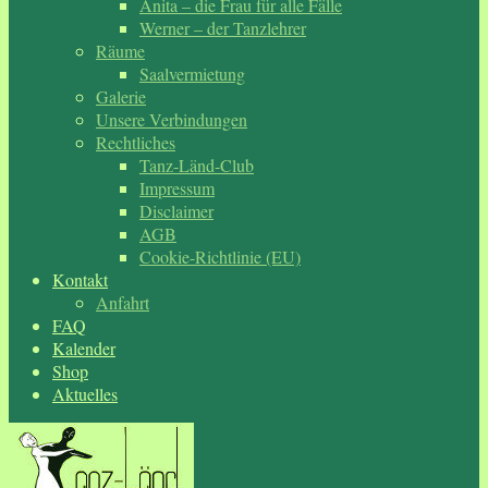
Anita – die Frau für alle Fälle
Werner – der Tanzlehrer
Räume
Saalvermietung
Galerie
Unsere Verbindungen
Rechtliches
Tanz-Länd-Club
Impressum
Disclaimer
AGB
Cookie-Richtlinie (EU)
Kontakt
Anfahrt
FAQ
Kalender
Shop
Aktuelles