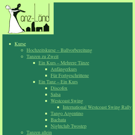
Zum
Inhalt
springen
Kurse
Hochzeitskurse – Ballvorbereitung
Tanzen zu Zweit
Ein Kurs – Mehrere Tänze
Anfängerkurs
Für Fortgeschrittene
Ein Tanz – Ein Kurs
Discofox
Salsa
Westcoast Swing
International Westcoast Swing Rally
Tango Argentino
Bachata
Nightclub Twostep
Tanzen allein