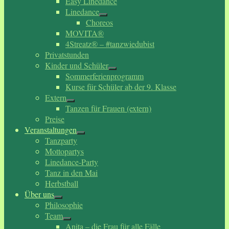
Easy Linedance
Linedance
Choreos
MOVITA®
4Streatz® – #tanzwiedubist
Privatstunden
Kinder und Schüler
Sommerferienprogramm
Kurse für Schüler ab der 9. Klasse
Extern
Tanzen für Frauen (extern)
Preise
Veranstaltungen
Tanzparty
Mottopartys
Linedance-Party
Tanz in den Mai
Herbstball
Über uns
Philosophie
Team
Anita – die Frau für alle Fälle