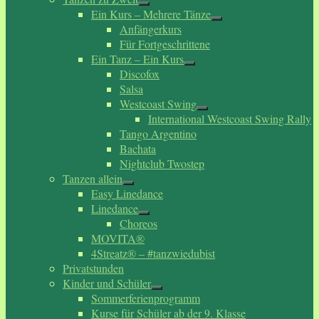
Ein Kurs – Mehrere Tänze
Anfängerkurs
Für Fortgeschrittene
Ein Tanz – Ein Kurs
Discofox
Salsa
Westcoast Swing
International Westcoast Swing Rally
Tango Argentino
Bachata
Nightclub Twostep
Tanzen allein
Easy Linedance
Linedance
Choreos
MOVITA®
4Streatz® – #tanzwiedubist
Privatstunden
Kinder und Schüler
Sommerferienprogramm
Kurse für Schüler ab der 9. Klasse