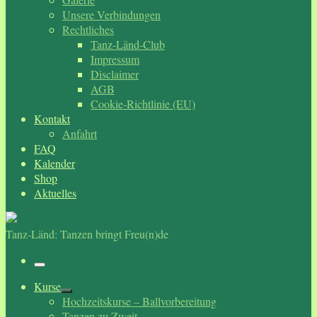
Unsere Verbindungen
Rechtliches
Tanz-Länd-Club
Impressum
Disclaimer
AGB
Cookie-Richtlinie (EU)
Kontakt
Anfahrt
FAQ
Kalender
Shop
Aktuelles
Tanz-Länd: Tanzen bringt Freu(n)de
Menü
Kurse
Hochzeitskurse – Ballvorbereitung
Tanzen zu Zweit