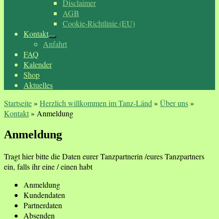
Disclaimer
AGB
Cookie-Richtlinie (EU)
Kontakt
Anfahrt
FAQ
Kalender
Shop
Aktuelles
Startseite
»
Herzlich willkommen im Tanz-Länd
»
Über uns
»
Kontakt
»
Anmeldung
Anmeldung
Tragt hier bitte die Daten eurer Tanzpartnerin /eures Tanzpartners
ein, falls ihr eine / einen habt
Anmeldung
Kundendaten
Partnerdaten
Absenden