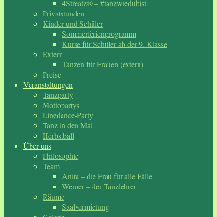
4Streatz® – #tanzwiedubist
Privatstunden
Kinder und Schüler
Sommerferienprogramm
Kurse für Schüler ab der 9. Klasse
Extern
Tanzen für Frauen (extern)
Preise
Veranstaltungen
Tanzparty
Mottopartys
Linedance-Party
Tanz in den Mai
Herbstball
Über uns
Philosophie
Team
Anita – die Frau für alle Fälle
Werner – der Tanzlehrer
Räume
Saalvermietung
Galerie