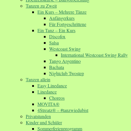
Tanzen zu Zweit
Ein Kurs – Mehrere Tänze
Anfängerkurs
Für Fortgeschrittene
Ein Tanz – Ein Kurs
Discofox
Salsa
Westcoast Swing
International Westcoast Swing Rally
Tango Argentino
Bachata
Nightclub Twostep
Tanzen allein
Easy Linedance
Linedance
Choreos
MOVITA®
4Streatz® – #tanzwiedubist
Privatstunden
Kinder und Schüler
Sommerferienprogramm