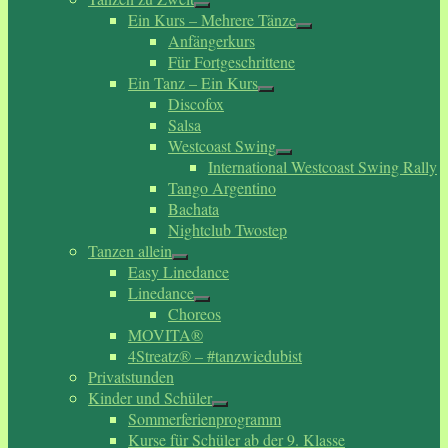
Ein Kurs – Mehrere Tänze
Anfängerkurs
Für Fortgeschrittene
Ein Tanz – Ein Kurs
Discofox
Salsa
Westcoast Swing
International Westcoast Swing Rally
Tango Argentino
Bachata
Nightclub Twostep
Tanzen allein
Easy Linedance
Linedance
Choreos
MOVITA®
4Streatz® – #tanzwiedubist
Privatstunden
Kinder und Schüler
Sommerferienprogramm
Kurse für Schüler ab der 9. Klasse