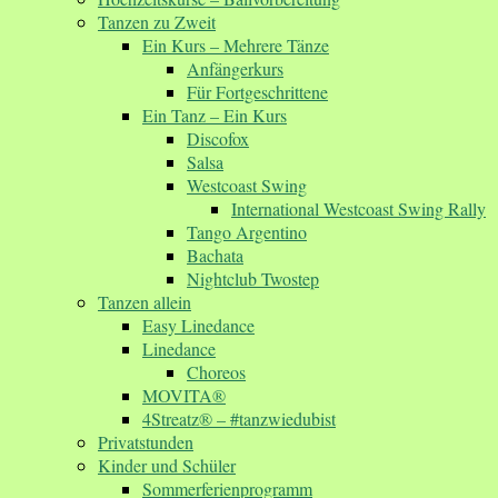
Tanzen zu Zweit
Ein Kurs – Mehrere Tänze
Anfängerkurs
Für Fortgeschrittene
Ein Tanz – Ein Kurs
Discofox
Salsa
Westcoast Swing
International Westcoast Swing Rally
Tango Argentino
Bachata
Nightclub Twostep
Tanzen allein
Easy Linedance
Linedance
Choreos
MOVITA®
4Streatz® – #tanzwiedubist
Privatstunden
Kinder und Schüler
Sommerferienprogramm