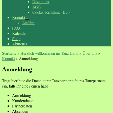
Disclaimer
AGB
Cookie-Richtlinie (EU)
Kontakt
Anfahrt
FAQ
Kalender
Shop
Aktuelles
Startseite
»
Herzlich willkommen im Tanz-Länd
»
Über uns
»
Kontakt
»
Anmeldung
Anmeldung
Tragt hier bitte die Daten eurer Tanzpartnerin /eures Tanzpartners
ein, falls ihr eine / einen habt
Anmeldung
Kundendaten
Partnerdaten
Absenden