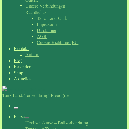
Unsere Verbindungen
Rechtliches
Tanz-Länd-Club
Impressum
Disclaimer
AGB
Cookie-Richtlinie (EU)
Kontakt
Anfahrt
FAQ
Kalender
Shop
Aktuelles
Tanz-Länd: Tanzen bringt Freu(n)de
Menü
Kurse
Hochzeitskurse – Ballvorbereitung
Tanzen zu Zweit