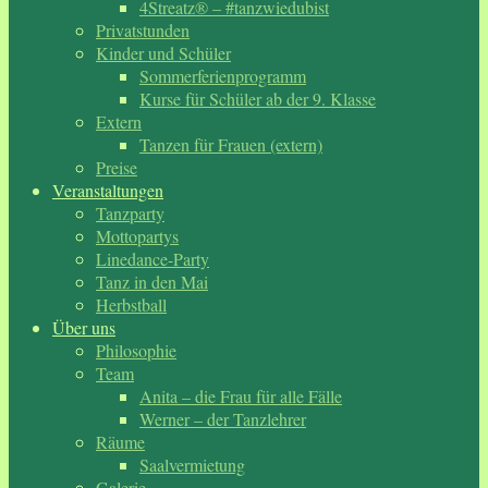
4Streatz® – #tanzwiedubist
Privatstunden
Kinder und Schüler
Sommerferienprogramm
Kurse für Schüler ab der 9. Klasse
Extern
Tanzen für Frauen (extern)
Preise
Veranstaltungen
Tanzparty
Mottopartys
Linedance-Party
Tanz in den Mai
Herbstball
Über uns
Philosophie
Team
Anita – die Frau für alle Fälle
Werner – der Tanzlehrer
Räume
Saalvermietung
Galerie