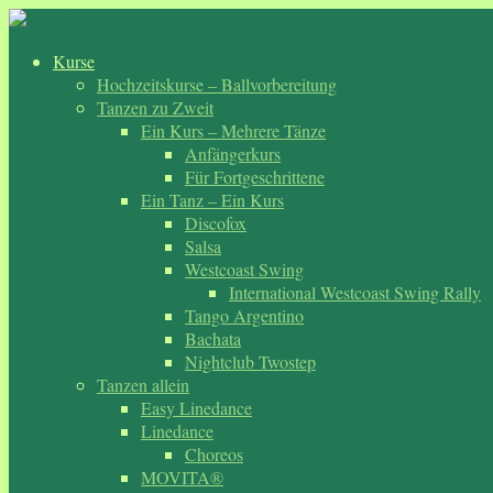
Zum
Inhalt
Kurse
springen
Hochzeitskurse – Ballvorbereitung
Tanzen zu Zweit
Ein Kurs – Mehrere Tänze
Anfängerkurs
Für Fortgeschrittene
Ein Tanz – Ein Kurs
Discofox
Salsa
Westcoast Swing
International Westcoast Swing Rally
Tango Argentino
Bachata
Nightclub Twostep
Tanzen allein
Easy Linedance
Linedance
Choreos
MOVITA®