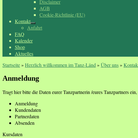
Disclaimer
AGB
Cookie-Richtlinie (EU)
Kontakt
Anfahrt
FAQ
Kalender
Shop
Aktuelles
Startseite
»
Herzlich willkommen im Tanz-Länd
»
Über uns
»
Kontak
Anmeldung
Tragt hier bitte die Daten eurer Tanzpartnerin /eures Tanzpartners ein, f
Anmeldung
Kundendaten
Partnerdaten
Absenden
Kursdaten