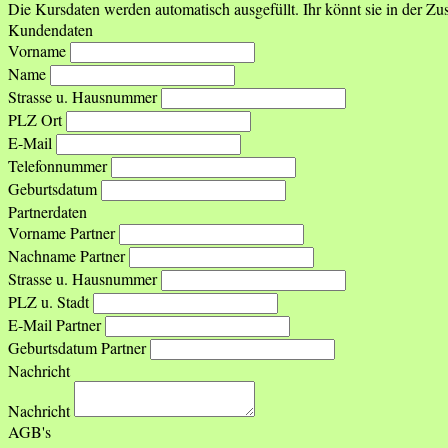
Die Kursdaten werden automatisch ausgefüllt. Ihr könnt sie in der 
Kundendaten
Vorname
Name
Strasse u. Hausnummer
PLZ Ort
E-Mail
Telefonnummer
Geburtsdatum
Partnerdaten
Vorname Partner
Nachname Partner
Strasse u. Hausnummer
PLZ u. Stadt
E-Mail Partner
Geburtsdatum Partner
Nachricht
Nachricht
AGB's