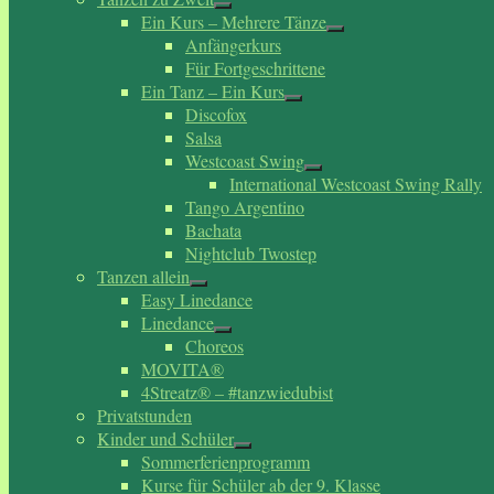
Ein Kurs – Mehrere Tänze
Anfängerkurs
Für Fortgeschrittene
Ein Tanz – Ein Kurs
Discofox
Salsa
Westcoast Swing
International Westcoast Swing Rally
Tango Argentino
Bachata
Nightclub Twostep
Tanzen allein
Easy Linedance
Linedance
Choreos
MOVITA®
4Streatz® – #tanzwiedubist
Privatstunden
Kinder und Schüler
Sommerferienprogramm
Kurse für Schüler ab der 9. Klasse