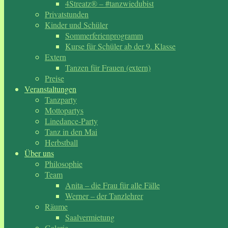
4Streatz® – #tanzwiedubist
Privatstunden
Kinder und Schüler
Sommerferienprogramm
Kurse für Schüler ab der 9. Klasse
Extern
Tanzen für Frauen (extern)
Preise
Veranstaltungen
Tanzparty
Mottopartys
Linedance-Party
Tanz in den Mai
Herbstball
Über uns
Philosophie
Team
Anita – die Frau für alle Fälle
Werner – der Tanzlehrer
Räume
Saalvermietung
Galerie