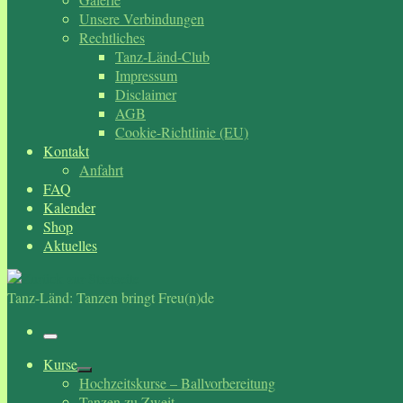
Unsere Verbindungen
Rechtliches
Tanz-Länd-Club
Impressum
Disclaimer
AGB
Cookie-Richtlinie (EU)
Kontakt
Anfahrt
FAQ
Kalender
Shop
Aktuelles
Tanz-Länd: Tanzen bringt Freu(n)de
Menü
Kurse
Hochzeitskurse – Ballvorbereitung
Tanzen zu Zweit