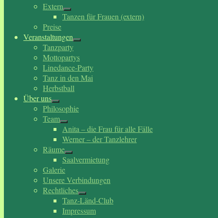
Extern
Tanzen für Frauen (extern)
Preise
Veranstaltungen
Tanzparty
Mottopartys
Linedance-Party
Tanz in den Mai
Herbstball
Über uns
Philosophie
Team
Anita – die Frau für alle Fälle
Werner – der Tanzlehrer
Räume
Saalvermietung
Galerie
Unsere Verbindungen
Rechtliches
Tanz-Länd-Club
Impressum