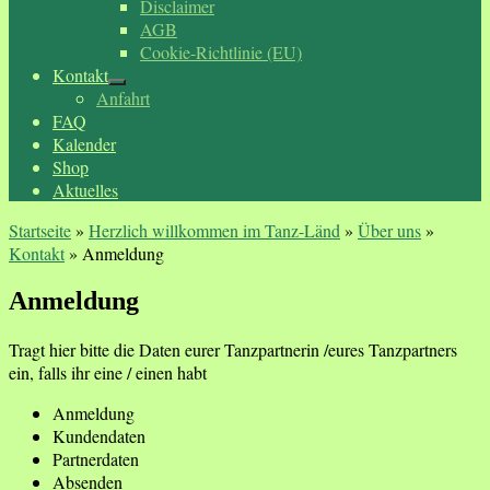
Disclaimer
AGB
Cookie-Richtlinie (EU)
Kontakt
Anfahrt
FAQ
Kalender
Shop
Aktuelles
Startseite
»
Herzlich willkommen im Tanz-Länd
»
Über uns
»
Kontakt
»
Anmeldung
Anmeldung
Tragt hier bitte die Daten eurer Tanzpartnerin /eures Tanzpartners
ein, falls ihr eine / einen habt
Anmeldung
Kundendaten
Partnerdaten
Absenden