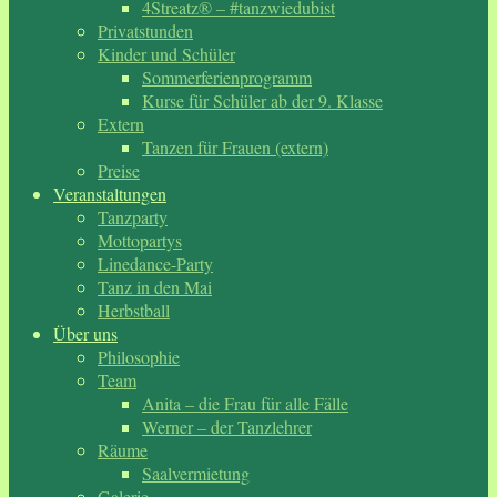
4Streatz® – #tanzwiedubist
Privatstunden
Kinder und Schüler
Sommerferienprogramm
Kurse für Schüler ab der 9. Klasse
Extern
Tanzen für Frauen (extern)
Preise
Veranstaltungen
Tanzparty
Mottopartys
Linedance-Party
Tanz in den Mai
Herbstball
Über uns
Philosophie
Team
Anita – die Frau für alle Fälle
Werner – der Tanzlehrer
Räume
Saalvermietung
Galerie