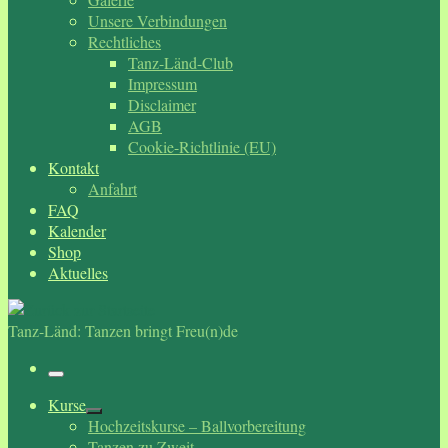
Unsere Verbindungen
Rechtliches
Tanz-Länd-Club
Impressum
Disclaimer
AGB
Cookie-Richtlinie (EU)
Kontakt
Anfahrt
FAQ
Kalender
Shop
Aktuelles
Tanz-Länd: Tanzen bringt Freu(n)de
Menü
Kurse
Hochzeitskurse – Ballvorbereitung
Tanzen zu Zweit