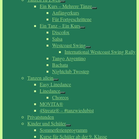
Ein Kurs – Mehrere Tänze
Anfängerkurs
Für Fortgeschrittene
Ein Tanz – Ein Kurs
Discofox
Salsa
Westcoast Swing
International Westcoast Swing Rally
Tango Argentino
Bachata
Nightclub Twostep
Tanzen allein
Easy Linedance
Linedance
Choreos
MOVITA®
4Streatz® – #tanzwiedubist
Privatstunden
Kinder und Schüler
Sommerferienprogramm
Kurse für Schüler ab der 9. Klasse