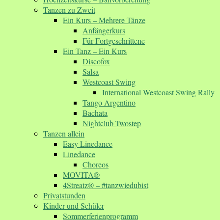
Tanzen zu Zweit
Ein Kurs – Mehrere Tänze
Anfängerkurs
Für Fortgeschrittene
Ein Tanz – Ein Kurs
Discofox
Salsa
Westcoast Swing
International Westcoast Swing Rally
Tango Argentino
Bachata
Nightclub Twostep
Tanzen allein
Easy Linedance
Linedance
Choreos
MOVITA®
4Streatz® – #tanzwiedubist
Privatstunden
Kinder und Schüler
Sommerferienprogramm