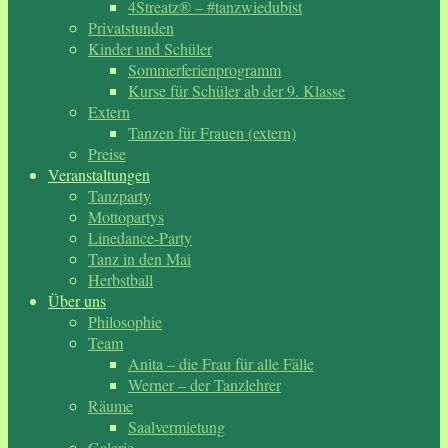
4Streatz® – #tanzwiedubist
Privatstunden
Kinder und Schüler
Sommerferienprogramm
Kurse für Schüler ab der 9. Klasse
Extern
Tanzen für Frauen (extern)
Preise
Veranstaltungen
Tanzparty
Mottopartys
Linedance-Party
Tanz in den Mai
Herbstball
Über uns
Philosophie
Team
Anita – die Frau für alle Fälle
Werner – der Tanzlehrer
Räume
Saalvermietung
Galerie