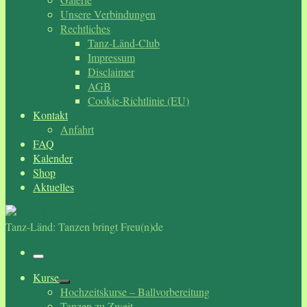
Unsere Verbindungen
Rechtliches
Tanz-Länd-Club
Impressum
Disclaimer
AGB
Cookie-Richtlinie (EU)
Kontakt
Anfahrt
FAQ
Kalender
Shop
Aktuelles
Tanz-Länd: Tanzen bringt Freu(n)de
Menü
Kurse
Hochzeitskurse – Ballvorbereitung
Tanzen zu Zweit