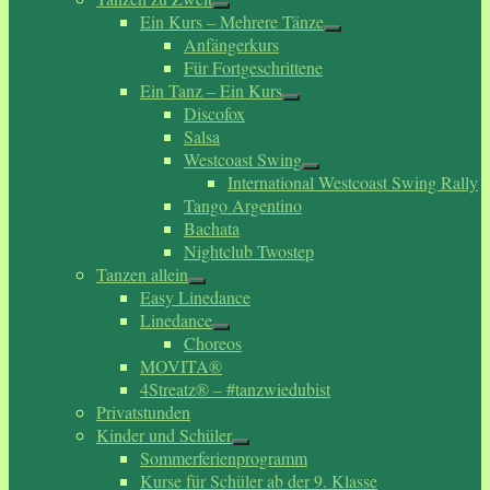
Ein Kurs – Mehrere Tänze
Anfängerkurs
Für Fortgeschrittene
Ein Tanz – Ein Kurs
Discofox
Salsa
Westcoast Swing
International Westcoast Swing Rally
Tango Argentino
Bachata
Nightclub Twostep
Tanzen allein
Easy Linedance
Linedance
Choreos
MOVITA®
4Streatz® – #tanzwiedubist
Privatstunden
Kinder und Schüler
Sommerferienprogramm
Kurse für Schüler ab der 9. Klasse