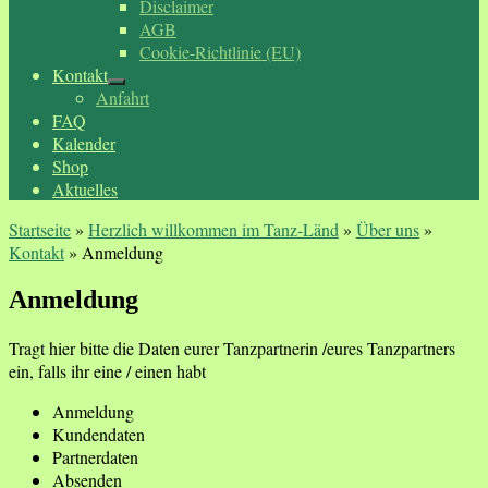
Disclaimer
AGB
Cookie-Richtlinie (EU)
Kontakt
Anfahrt
FAQ
Kalender
Shop
Aktuelles
Startseite
»
Herzlich willkommen im Tanz-Länd
»
Über uns
»
Kontakt
»
Anmeldung
Anmeldung
Tragt hier bitte die Daten eurer Tanzpartnerin /eures Tanzpartners
ein, falls ihr eine / einen habt
Anmeldung
Kundendaten
Partnerdaten
Absenden