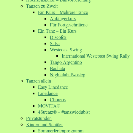
Tanzen zu Zweit
Ein Kurs – Mehrere Tänze
Anfängerkurs
Für Fortgeschrittene
Ein Tanz – Ein Kurs
Discofox
Salsa
Westcoast Swing
International Westcoast Swing Rally
Tango Argentino
Bachata
Nightclub Twostep
Tanzen allein
Easy Linedance
Linedance
Choreos
MOVITA®
4Streatz® – #tanzwiedubist
Privatstunden
Kinder und Schüler
Sommerferienprogramm