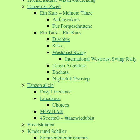
Tanzen zu Zweit
Ein Kurs – Mehrere Tänze
Anfängerkurs
Für Fortgeschrittene
Ein Tanz – Ein Kurs
Discofox
Salsa
Westcoast Swing
International Westcoast Swing Rally
Tango Argentino
Bachata
Nightclub Twostep
Tanzen allein
Easy Linedance
Linedance
Choreos
MOVITA®
4Streatz® – #tanzwiedubist
Privatstunden
Kinder und Schüler
Sommerferienprogramm