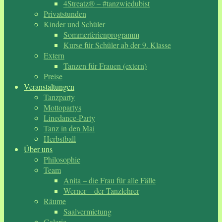
4Streatz® – #tanzwiedubist
Privatstunden
Kinder und Schüler
Sommerferienprogramm
Kurse für Schüler ab der 9. Klasse
Extern
Tanzen für Frauen (extern)
Preise
Veranstaltungen
Tanzparty
Mottopartys
Linedance-Party
Tanz in den Mai
Herbstball
Über uns
Philosophie
Team
Anita – die Frau für alle Fälle
Werner – der Tanzlehrer
Räume
Saalvermietung
Galerie