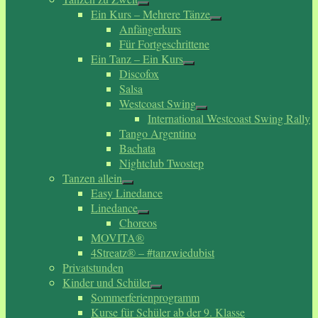
Ein Kurs – Mehrere Tänze
Anfängerkurs
Für Fortgeschrittene
Ein Tanz – Ein Kurs
Discofox
Salsa
Westcoast Swing
International Westcoast Swing Rally
Tango Argentino
Bachata
Nightclub Twostep
Tanzen allein
Easy Linedance
Linedance
Choreos
MOVITA®
4Streatz® – #tanzwiedubist
Privatstunden
Kinder und Schüler
Sommerferienprogramm
Kurse für Schüler ab der 9. Klasse