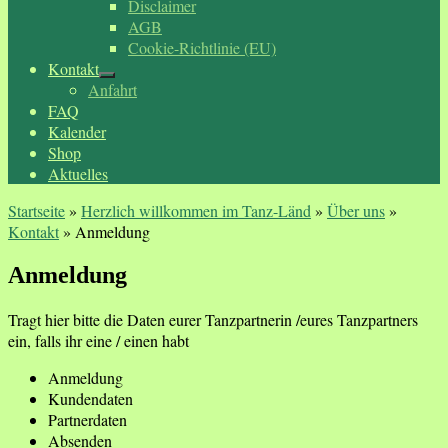
Disclaimer
AGB
Cookie-Richtlinie (EU)
Kontakt
Anfahrt
FAQ
Kalender
Shop
Aktuelles
Startseite
»
Herzlich willkommen im Tanz-Länd
»
Über uns
»
Kontakt
»
Anmeldung
Anmeldung
Tragt hier bitte die Daten eurer Tanzpartnerin /eures Tanzpartners
ein, falls ihr eine / einen habt
Anmeldung
Kundendaten
Partnerdaten
Absenden