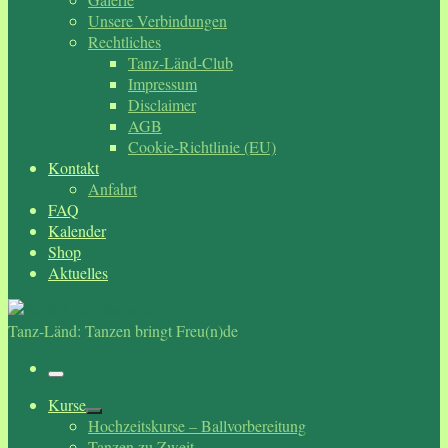
Unsere Verbindungen
Rechtliches
Tanz-Länd-Club
Impressum
Disclaimer
AGB
Cookie-Richtlinie (EU)
Kontakt
Anfahrt
FAQ
Kalender
Shop
Aktuelles
Tanz-Länd: Tanzen bringt Freu(n)de
Menü
Kurse
Hochzeitskurse – Ballvorbereitung
Tanzen zu Zweit