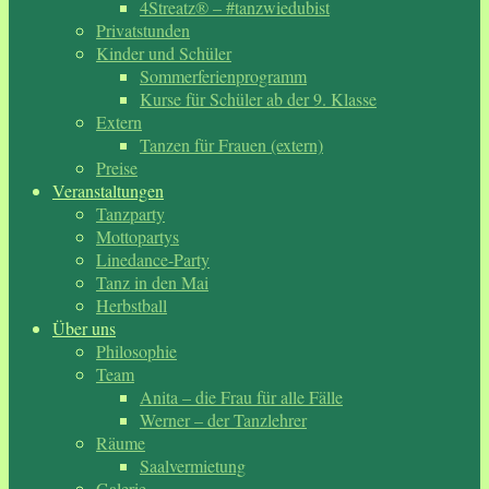
4Streatz® – #tanzwiedubist
Privatstunden
Kinder und Schüler
Sommerferienprogramm
Kurse für Schüler ab der 9. Klasse
Extern
Tanzen für Frauen (extern)
Preise
Veranstaltungen
Tanzparty
Mottopartys
Linedance-Party
Tanz in den Mai
Herbstball
Über uns
Philosophie
Team
Anita – die Frau für alle Fälle
Werner – der Tanzlehrer
Räume
Saalvermietung
Galerie