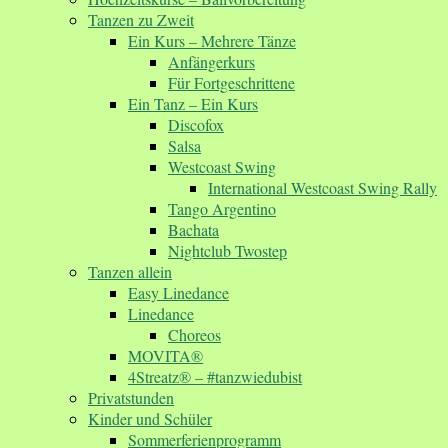
Tanzen zu Zweit
Ein Kurs – Mehrere Tänze
Anfängerkurs
Für Fortgeschrittene
Ein Tanz – Ein Kurs
Discofox
Salsa
Westcoast Swing
International Westcoast Swing Rally
Tango Argentino
Bachata
Nightclub Twostep
Tanzen allein
Easy Linedance
Linedance
Choreos
MOVITA®
4Streatz® – #tanzwiedubist
Privatstunden
Kinder und Schüler
Sommerferienprogramm