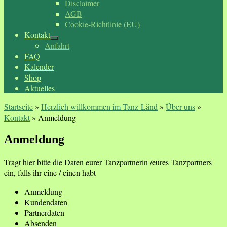
Disclaimer
AGB
Cookie-Richtlinie (EU)
Kontakt
Anfahrt
FAQ
Kalender
Shop
Aktuelles
Startseite
»
Herzlich willkommen im Tanz-Länd
»
Über uns
»
Kontakt
»
Anmeldung
Anmeldung
Tragt hier bitte die Daten eurer Tanzpartnerin /eures Tanzpartners
ein, falls ihr eine / einen habt
Anmeldung
Kundendaten
Partnerdaten
Absenden