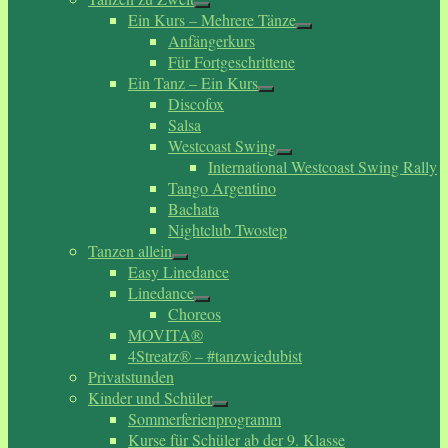
Ein Kurs – Mehrere Tänze
Anfängerkurs
Für Fortgeschrittene
Ein Tanz – Ein Kurs
Discofox
Salsa
Westcoast Swing
International Westcoast Swing Rally
Tango Argentino
Bachata
Nightclub Twostep
Tanzen allein
Easy Linedance
Linedance
Choreos
MOVITA®
4Streatz® – #tanzwiedubist
Privatstunden
Kinder und Schüler
Sommerferienprogramm
Kurse für Schüler ab der 9. Klasse