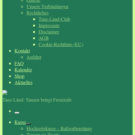
Unsere Verbindungen
Rechtliches
Tanz-Länd-Club
Impressum
Disclaimer
AGB
Cookie-Richtlinie (EU)
Kontakt
Anfahrt
FAQ
Kalender
Shop
Aktuelles
Tanz-Länd: Tanzen bringt Freu(n)de
Menü
Kurse
Hochzeitskurse – Ballvorbereitung
Tanzen zu Zweit