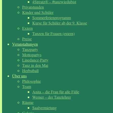
4Streatz® – #tanzwiedubist
Privatstunden
Kinder und Schüler
Sommerferienprogramm
Kurse für Schüler ab der 9. Klasse
Extern
Tanzen für Frauen (extern)
Preise
Veranstaltungen
Tanzparty
Mottopartys
Linedance-Party
Tanz in den Mai
Herbstball
Über uns
Philosophie
Team
Anita – die Frau für alle Fälle
Werner – der Tanzlehrer
Räume
Saalvermietung
Galerie