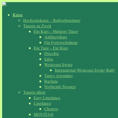
Zum
Inhalt
Kurse
springen
Hochzeitskurse – Ballvorbereitung
Tanzen zu Zweit
Ein Kurs – Mehrere Tänze
Anfängerkurs
Für Fortgeschrittene
Ein Tanz – Ein Kurs
Discofox
Salsa
Westcoast Swing
International Westcoast Swing Rally
Tango Argentino
Bachata
Nightclub Twostep
Tanzen allein
Easy Linedance
Linedance
Choreos
MOVITA®