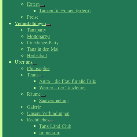
Extern
Tanzen für Frauen (extern)
Preise
Veranstaltungen
Tanzparty
Mottopartys
Linedance-Party
Tanz in den Mai
Herbstball
Über uns
Philosophie
Team
Anita – die Frau für alle Fälle
Werner – der Tanzlehrer
Räume
Saalvermietung
Galerie
Unsere Verbindungen
Rechtliches
Tanz-Länd-Club
Impressum