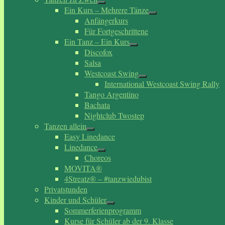
Ein Kurs – Mehrere Tänze
Anfängerkurs
Für Fortgeschrittene
Ein Tanz – Ein Kurs
Discofox
Salsa
Westcoast Swing
International Westcoast Swing Rally
Tango Argentino
Bachata
Nightclub Twostep
Tanzen allein
Easy Linedance
Linedance
Choreos
MOVITA®
4Streatz® – #tanzwiedubist
Privatstunden
Kinder und Schüler
Sommerferienprogramm
Kurse für Schüler ab der 9. Klasse