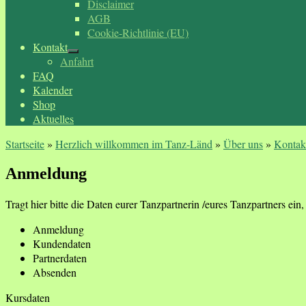
Disclaimer
AGB
Cookie-Richtlinie (EU)
Kontakt
Anfahrt
FAQ
Kalender
Shop
Aktuelles
Startseite
»
Herzlich willkommen im Tanz-Länd
»
Über uns
»
Kontak
Anmeldung
Tragt hier bitte die Daten eurer Tanzpartnerin /eures Tanzpartners ein, f
Anmeldung
Kundendaten
Partnerdaten
Absenden
Kursdaten