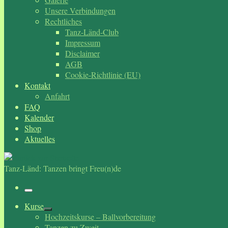
Unsere Verbindungen
Rechtliches
Tanz-Länd-Club
Impressum
Disclaimer
AGB
Cookie-Richtlinie (EU)
Kontakt
Anfahrt
FAQ
Kalender
Shop
Aktuelles
Tanz-Länd: Tanzen bringt Freu(n)de
Menü
Kurse
Hochzeitskurse – Ballvorbereitung
Tanzen zu Zweit