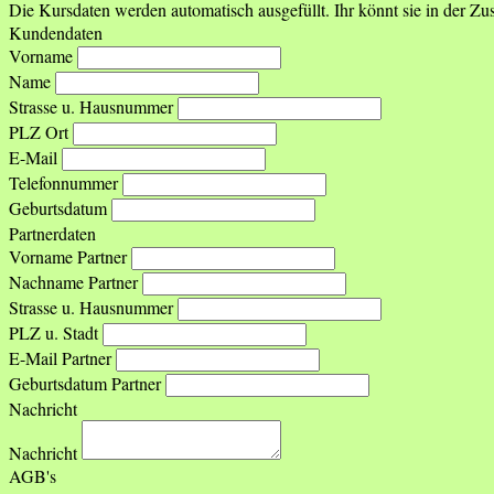
Die Kursdaten werden automatisch ausgefüllt. Ihr könnt sie in der 
Kundendaten
Vorname
Name
Strasse u. Hausnummer
PLZ Ort
E-Mail
Telefonnummer
Geburtsdatum
Partnerdaten
Vorname Partner
Nachname Partner
Strasse u. Hausnummer
PLZ u. Stadt
E-Mail Partner
Geburtsdatum Partner
Nachricht
Nachricht
AGB's