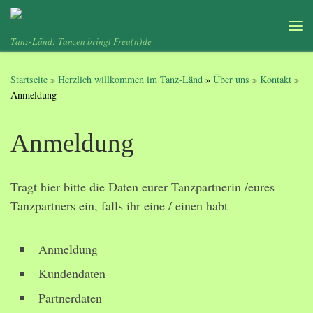
Zum Inhalt springen
Me
Tanz-Länd: Tanzen bringt Freu(n)de
Startseite
»
Herzlich willkommen im Tanz-Länd
»
Über uns
»
Kontakt
»
Anmeldung
Anmeldung
Tragt hier bitte die Daten eurer Tanzpartnerin /eures
Tanzpartners ein, falls ihr eine / einen habt
Anmeldung
Kundendaten
Partnerdaten