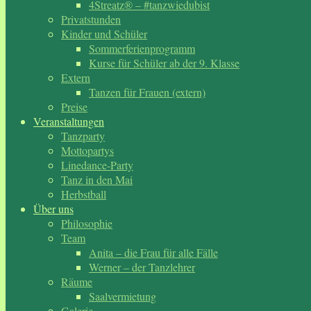
4Streatz® – #tanzwiedubist
Privatstunden
Kinder und Schüler
Sommerferienprogramm
Kurse für Schüler ab der 9. Klasse
Extern
Tanzen für Frauen (extern)
Preise
Veranstaltungen
Tanzparty
Mottopartys
Linedance-Party
Tanz in den Mai
Herbstball
Über uns
Philosophie
Team
Anita – die Frau für alle Fälle
Werner – der Tanzlehrer
Räume
Saalvermietung
Galerie