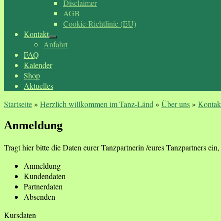
Disclaimer
AGB
Cookie-Richtlinie (EU)
Kontakt
Anfahrt
FAQ
Kalender
Shop
Aktuelles
Startseite
»
Herzlich willkommen im Tanz-Länd
»
Über uns
»
Kontak
Anmeldung
Tragt hier bitte die Daten eurer Tanzpartnerin /eures Tanzpartners ein, f
Anmeldung
Kundendaten
Partnerdaten
Absenden
Kursdaten