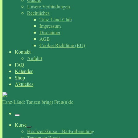
Unsere Verbindungen
Rechtliches
Tanz-Länd-Club
Impressum
Disclaimer
AGB
Cookie-Richtlinie (EU)
Kontakt
Anfahrt
FAQ
Kalender
Shop
Aktuelles
Tanz-Länd: Tanzen bringt Freu(n)de
Menü
Kurse
Hochzeitskurse – Ballvorbereitung
Tanzen zu Zweit