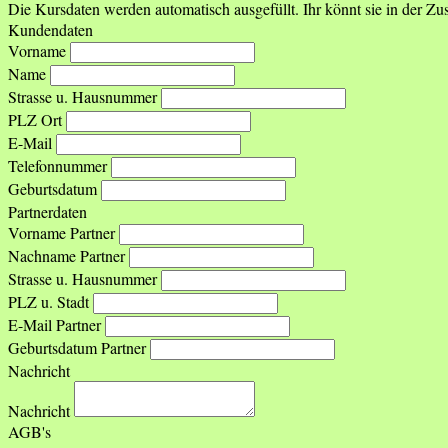
Die Kursdaten werden automatisch ausgefüllt. Ihr könnt sie in der 
Kundendaten
Vorname
Name
Strasse u. Hausnummer
PLZ Ort
E-Mail
Telefonnummer
Geburtsdatum
Partnerdaten
Vorname Partner
Nachname Partner
Strasse u. Hausnummer
PLZ u. Stadt
E-Mail Partner
Geburtsdatum Partner
Nachricht
Nachricht
AGB's