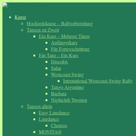
Zum
Inhalt
Kurse
springen
Hochzeitskurse – Ballvorbereitung
Tanzen zu Zweit
Ein Kurs – Mehrere Tänze
Anfängerkurs
Für Fortgeschrittene
Ein Tanz – Ein Kurs
Discofox
Salsa
Westcoast Swing
International Westcoast Swing Rally
Tango Argentino
Bachata
Nightclub Twostep
Tanzen allein
Easy Linedance
Linedance
Choreos
MOVITA®