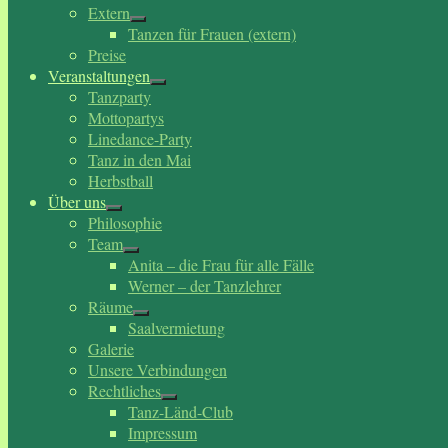
Extern
Tanzen für Frauen (extern)
Preise
Veranstaltungen
Tanzparty
Mottopartys
Linedance-Party
Tanz in den Mai
Herbstball
Über uns
Philosophie
Team
Anita – die Frau für alle Fälle
Werner – der Tanzlehrer
Räume
Saalvermietung
Galerie
Unsere Verbindungen
Rechtliches
Tanz-Länd-Club
Impressum