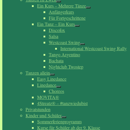
Ein Kurs – Mehrere Tänze
Anfängerkurs
Für Fortgeschrittene
Ein Tanz – Ein Kurs
Discofox
Salsa
Westcoast Swing
International Westcoast Swing Rally
Tango Argentino
Bachata
Nightclub Twostep
Tanzen allein
Easy Linedance
Linedance
Choreos
MOVITA®
4Streatz® – #tanzwiedubist
Privatstunden
Kinder und Schüler
Sommerferienprogramm
Kurse für Schüler ab der 9. Klasse