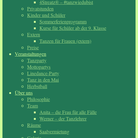
4Streatz® – #tanzwiedubist
Privatstunden
Kinder und Schüler
Sommerferienprogramm
Kurse für Schüler ab der 9. Klasse
Extern
Tanzen für Frauen (extern)
Preise
Veranstaltungen
Tanzparty
Mottopartys
Linedance-Party
Tanz in den Mai
Herbstball
Über uns
Philosophie
Team
Anita – die Frau für alle Fälle
Werner – der Tanzlehrer
Räume
Saalvermietung
Galerie