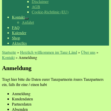
Disclaimer
AGB
Cookie-Richtlinie (EU)
Kontakt
Anfahrt
FAQ
Kalender
Shop
Aktuelles
Startseite
»
Herzlich willkommen im Tanz-Länd
»
Über uns
»
Kontakt
»
Anmeldung
Anmeldung
Tragt hier bitte die Daten eurer Tanzpartnerin /eures Tanzpartners
ein, falls ihr eine / einen habt
Anmeldung
Kundendaten
Partnerdaten
Absenden