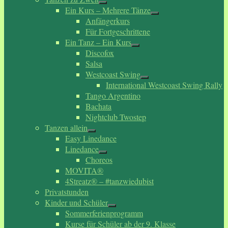
Ein Kurs – Mehrere Tänze
Anfängerkurs
Für Fortgeschrittene
Ein Tanz – Ein Kurs
Discofox
Salsa
Westcoast Swing
International Westcoast Swing Rally
Tango Argentino
Bachata
Nightclub Twostep
Tanzen allein
Easy Linedance
Linedance
Choreos
MOVITA®
4Streatz® – #tanzwiedubist
Privatstunden
Kinder und Schüler
Sommerferienprogramm
Kurse für Schüler ab der 9. Klasse