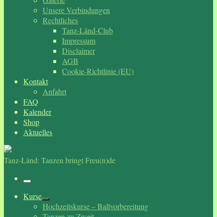
Unsere Verbindungen
Rechtliches
Tanz-Länd-Club
Impressum
Disclaimer
AGB
Cookie-Richtlinie (EU)
Kontakt
Anfahrt
FAQ
Kalender
Shop
Aktuelles
Tanz-Länd: Tanzen bringt Freu(n)de
Menü
Kurse
Hochzeitskurse – Ballvorbereitung
Tanzen zu Zweit