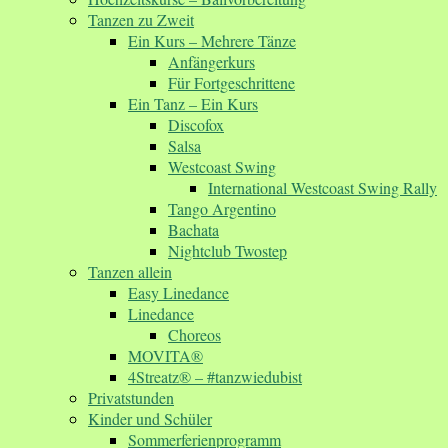
Tanzen zu Zweit
Ein Kurs – Mehrere Tänze
Anfängerkurs
Für Fortgeschrittene
Ein Tanz – Ein Kurs
Discofox
Salsa
Westcoast Swing
International Westcoast Swing Rally
Tango Argentino
Bachata
Nightclub Twostep
Tanzen allein
Easy Linedance
Linedance
Choreos
MOVITA®
4Streatz® – #tanzwiedubist
Privatstunden
Kinder und Schüler
Sommerferienprogramm