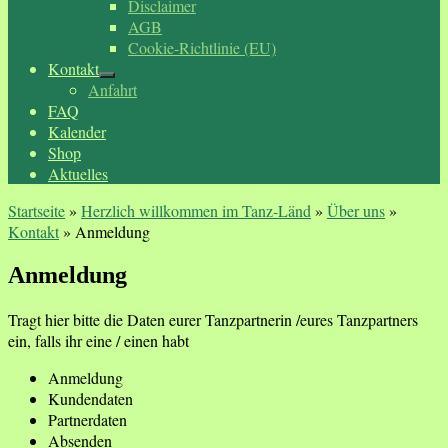
Disclaimer
AGB
Cookie-Richtlinie (EU)
Kontakt
Anfahrt
FAQ
Kalender
Shop
Aktuelles
Startseite
»
Herzlich willkommen im Tanz-Länd
»
Über uns
»
Kontakt
»
Anmeldung
Anmeldung
Tragt hier bitte die Daten eurer Tanzpartnerin /eures Tanzpartners
ein, falls ihr eine / einen habt
Anmeldung
Kundendaten
Partnerdaten
Absenden