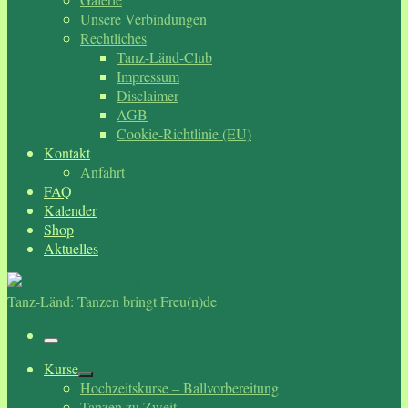
Unsere Verbindungen
Rechtliches
Tanz-Länd-Club
Impressum
Disclaimer
AGB
Cookie-Richtlinie (EU)
Kontakt
Anfahrt
FAQ
Kalender
Shop
Aktuelles
Tanz-Länd: Tanzen bringt Freu(n)de
Menü
Kurse
Hochzeitskurse – Ballvorbereitung
Tanzen zu Zweit