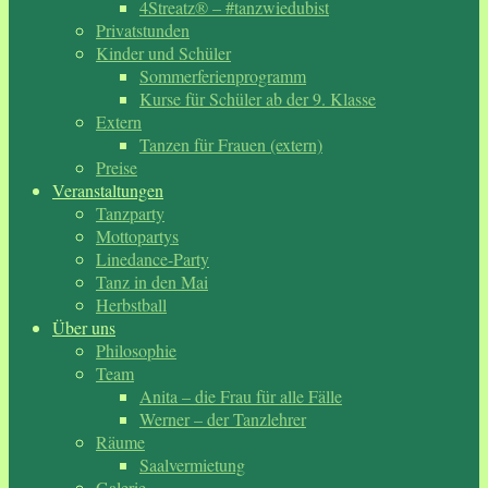
4Streatz® – #tanzwiedubist
Privatstunden
Kinder und Schüler
Sommerferienprogramm
Kurse für Schüler ab der 9. Klasse
Extern
Tanzen für Frauen (extern)
Preise
Veranstaltungen
Tanzparty
Mottopartys
Linedance-Party
Tanz in den Mai
Herbstball
Über uns
Philosophie
Team
Anita – die Frau für alle Fälle
Werner – der Tanzlehrer
Räume
Saalvermietung
Galerie