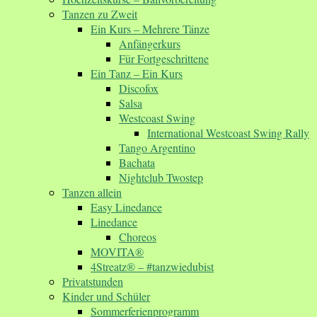
Tanzen zu Zweit
Ein Kurs – Mehrere Tänze
Anfängerkurs
Für Fortgeschrittene
Ein Tanz – Ein Kurs
Discofox
Salsa
Westcoast Swing
International Westcoast Swing Rally
Tango Argentino
Bachata
Nightclub Twostep
Tanzen allein
Easy Linedance
Linedance
Choreos
MOVITA®
4Streatz® – #tanzwiedubist
Privatstunden
Kinder und Schüler
Sommerferienprogramm