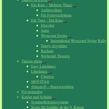
Ein Kurs – Mehrere Tänze
Anfängerkurs
Für Fortgeschrittene
Ein Tanz – Ein Kurs
Discofox
Salsa
Westcoast Swing
International Westcoast Swing Rally
Tango Argentino
Bachata
Nightclub Twostep
Tanzen allein
Easy Linedance
Linedance
Choreos
MOVITA®
4Streatz® – #tanzwiedubist
Privatstunden
Kinder und Schüler
Sommerferienprogramm
Kurse für Schüler ab der 9. Klasse