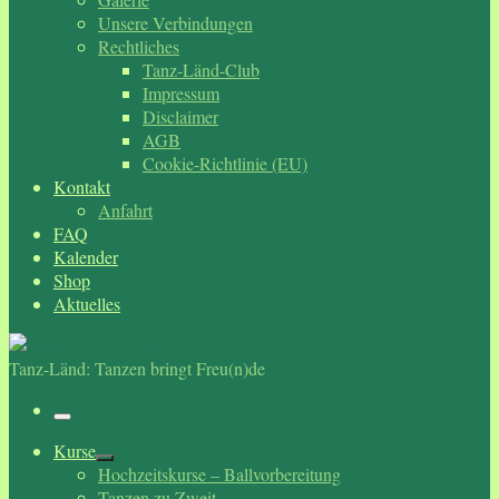
Unsere Verbindungen
Rechtliches
Tanz-Länd-Club
Impressum
Disclaimer
AGB
Cookie-Richtlinie (EU)
Kontakt
Anfahrt
FAQ
Kalender
Shop
Aktuelles
Tanz-Länd: Tanzen bringt Freu(n)de
Menü
Kurse
Hochzeitskurse – Ballvorbereitung
Tanzen zu Zweit