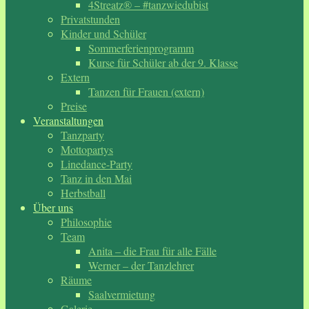
4Streatz® – #tanzwiedubist
Privatstunden
Kinder und Schüler
Sommerferienprogramm
Kurse für Schüler ab der 9. Klasse
Extern
Tanzen für Frauen (extern)
Preise
Veranstaltungen
Tanzparty
Mottopartys
Linedance-Party
Tanz in den Mai
Herbstball
Über uns
Philosophie
Team
Anita – die Frau für alle Fälle
Werner – der Tanzlehrer
Räume
Saalvermietung
Galerie