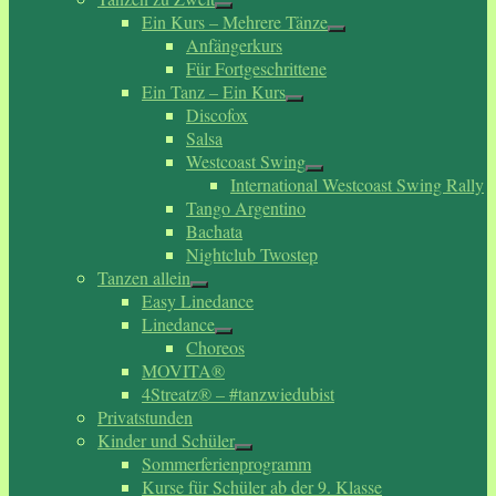
Ein Kurs – Mehrere Tänze
Anfängerkurs
Für Fortgeschrittene
Ein Tanz – Ein Kurs
Discofox
Salsa
Westcoast Swing
International Westcoast Swing Rally
Tango Argentino
Bachata
Nightclub Twostep
Tanzen allein
Easy Linedance
Linedance
Choreos
MOVITA®
4Streatz® – #tanzwiedubist
Privatstunden
Kinder und Schüler
Sommerferienprogramm
Kurse für Schüler ab der 9. Klasse