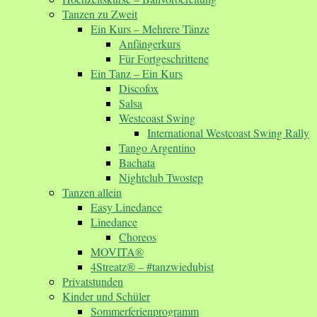
Tanzen zu Zweit
Ein Kurs – Mehrere Tänze
Anfängerkurs
Für Fortgeschrittene
Ein Tanz – Ein Kurs
Discofox
Salsa
Westcoast Swing
International Westcoast Swing Rally
Tango Argentino
Bachata
Nightclub Twostep
Tanzen allein
Easy Linedance
Linedance
Choreos
MOVITA®
4Streatz® – #tanzwiedubist
Privatstunden
Kinder und Schüler
Sommerferienprogramm