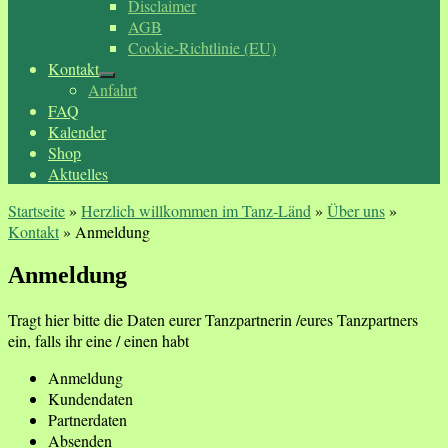
Disclaimer
AGB
Cookie-Richtlinie (EU)
Kontakt
Anfahrt
FAQ
Kalender
Shop
Aktuelles
Startseite
»
Herzlich willkommen im Tanz-Länd
»
Über uns
»
Kontakt
»
Anmeldung
Anmeldung
Tragt hier bitte die Daten eurer Tanzpartnerin /eures Tanzpartners
ein, falls ihr eine / einen habt
Anmeldung
Kundendaten
Partnerdaten
Absenden