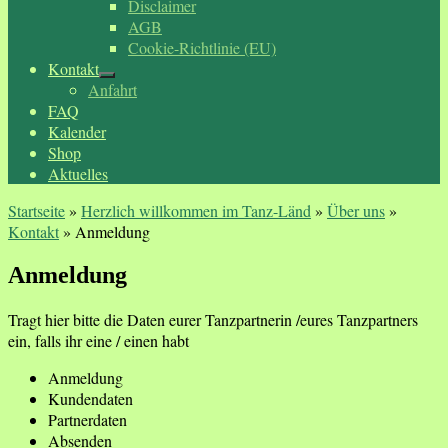
Disclaimer
AGB
Cookie-Richtlinie (EU)
Kontakt
Anfahrt
FAQ
Kalender
Shop
Aktuelles
Startseite
»
Herzlich willkommen im Tanz-Länd
»
Über uns
»
Kontakt
»
Anmeldung
Anmeldung
Tragt hier bitte die Daten eurer Tanzpartnerin /eures Tanzpartners
ein, falls ihr eine / einen habt
Anmeldung
Kundendaten
Partnerdaten
Absenden