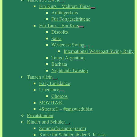
Ein Kurs – Mehrere Tänze
Anfängerkurs
Für Fortgeschrittene
Ein Tanz – Ein Kurs
Discofox
Salsa
Westcoast Swing
International Westcoast Swing Rally
Tango Argentino
Bachata
Nightclub Twostep
Tanzen allein
Easy Linedance
Linedance
Choreos
MOVITA®
4Streatz® – #tanzwiedubist
Privatstunden
Kinder und Schüler
Sommerferienprogramm
Kurse für Schüler ab der 9. Klasse