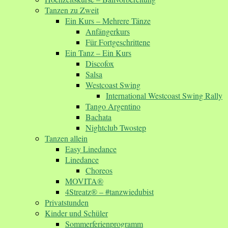
Tanzen zu Zweit
Ein Kurs – Mehrere Tänze
Anfängerkurs
Für Fortgeschrittene
Ein Tanz – Ein Kurs
Discofox
Salsa
Westcoast Swing
International Westcoast Swing Rally
Tango Argentino
Bachata
Nightclub Twostep
Tanzen allein
Easy Linedance
Linedance
Choreos
MOVITA®
4Streatz® – #tanzwiedubist
Privatstunden
Kinder und Schüler
Sommerferienprogramm