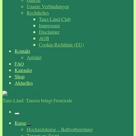
Unsere Verbindungen
Rechtliches
Tanz-Länd-Club
Impressum
Disclaimer
AGB
Cookie-Richtlinie (EU)
Kontakt
Anfahrt
FAQ
Kalender
Shop
Aktuelles
Tanz-Länd: Tanzen bringt Freu(n)de
Menü
Kurse
Hochzeitskurse – Ballvorbereitung
Tanzen zu Zweit