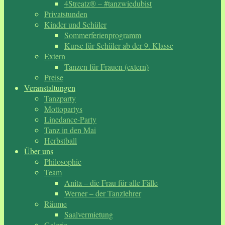
4Streatz® – #tanzwiedubist
Privatstunden
Kinder und Schüler
Sommerferienprogramm
Kurse für Schüler ab der 9. Klasse
Extern
Tanzen für Frauen (extern)
Preise
Veranstaltungen
Tanzparty
Mottopartys
Linedance-Party
Tanz in den Mai
Herbstball
Über uns
Philosophie
Team
Anita – die Frau für alle Fälle
Werner – der Tanzlehrer
Räume
Saalvermietung
Galerie