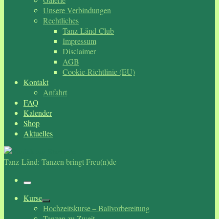
Unsere Verbindungen
Rechtliches
Tanz-Länd-Club
Impressum
Disclaimer
AGB
Cookie-Richtlinie (EU)
Kontakt
Anfahrt
FAQ
Kalender
Shop
Aktuelles
Tanz-Länd: Tanzen bringt Freu(n)de
Menü
Kurse
Hochzeitskurse – Ballvorbereitung
Tanzen zu Zweit