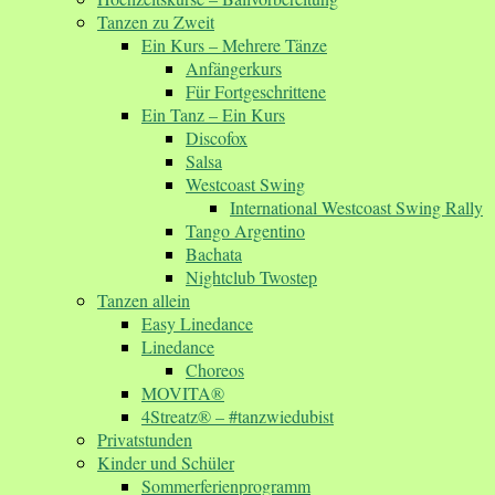
Tanzen zu Zweit
Ein Kurs – Mehrere Tänze
Anfängerkurs
Für Fortgeschrittene
Ein Tanz – Ein Kurs
Discofox
Salsa
Westcoast Swing
International Westcoast Swing Rally
Tango Argentino
Bachata
Nightclub Twostep
Tanzen allein
Easy Linedance
Linedance
Choreos
MOVITA®
4Streatz® – #tanzwiedubist
Privatstunden
Kinder und Schüler
Sommerferienprogramm