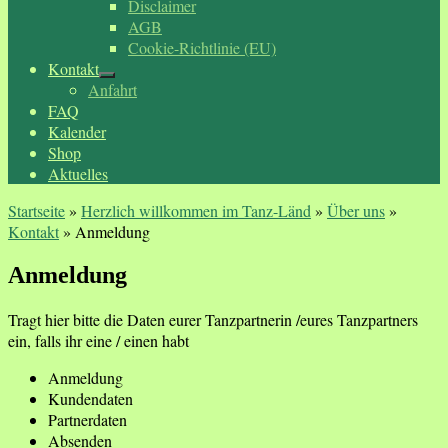
Disclaimer
AGB
Cookie-Richtlinie (EU)
Kontakt
Anfahrt
FAQ
Kalender
Shop
Aktuelles
Startseite
»
Herzlich willkommen im Tanz-Länd
»
Über uns
»
Kontakt
»
Anmeldung
Anmeldung
Tragt hier bitte die Daten eurer Tanzpartnerin /eures Tanzpartners
ein, falls ihr eine / einen habt
Anmeldung
Kundendaten
Partnerdaten
Absenden