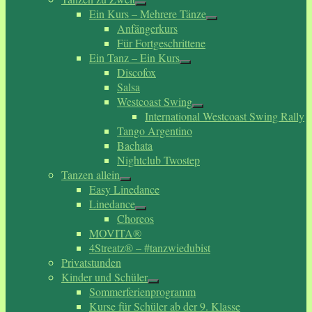
Ein Kurs – Mehrere Tänze
Anfängerkurs
Für Fortgeschrittene
Ein Tanz – Ein Kurs
Discofox
Salsa
Westcoast Swing
International Westcoast Swing Rally
Tango Argentino
Bachata
Nightclub Twostep
Tanzen allein
Easy Linedance
Linedance
Choreos
MOVITA®
4Streatz® – #tanzwiedubist
Privatstunden
Kinder und Schüler
Sommerferienprogramm
Kurse für Schüler ab der 9. Klasse