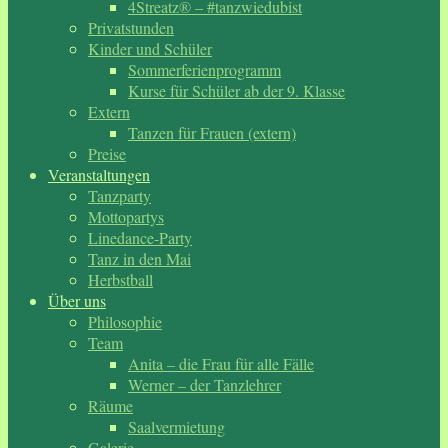
4Streatz® – #tanzwiedubist
Privatstunden
Kinder und Schüler
Sommerferienprogramm
Kurse für Schüler ab der 9. Klasse
Extern
Tanzen für Frauen (extern)
Preise
Veranstaltungen
Tanzparty
Mottopartys
Linedance-Party
Tanz in den Mai
Herbstball
Über uns
Philosophie
Team
Anita – die Frau für alle Fälle
Werner – der Tanzlehrer
Räume
Saalvermietung
Galerie