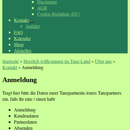
Disclaimer
AGB
Cookie-Richtlinie (EU)
Kontakt
Anfahrt
FAQ
Kalender
Shop
Aktuelles
Startseite
»
Herzlich willkommen im Tanz-Länd
»
Über uns
»
Kontakt
»
Anmeldung
Anmeldung
Tragt hier bitte die Daten eurer Tanzpartnerin /eures Tanzpartners
ein, falls ihr eine / einen habt
Anmeldung
Kundendaten
Partnerdaten
Absenden