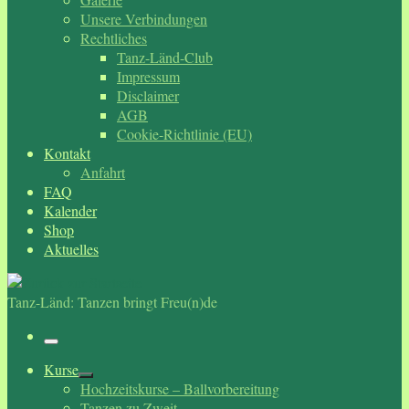
Unsere Verbindungen
Rechtliches
Tanz-Länd-Club
Impressum
Disclaimer
AGB
Cookie-Richtlinie (EU)
Kontakt
Anfahrt
FAQ
Kalender
Shop
Aktuelles
Tanz-Länd: Tanzen bringt Freu(n)de
Menü
Kurse
Hochzeitskurse – Ballvorbereitung
Tanzen zu Zweit