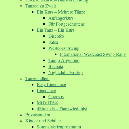
Tanzen zu Zweit
Ein Kurs – Mehrere Tänze
Anfängerkurs
Für Fortgeschrittene
Ein Tanz – Ein Kurs
Discofox
Salsa
Westcoast Swing
International Westcoast Swing Rally
Tango Argentino
Bachata
Nightclub Twostep
Tanzen allein
Easy Linedance
Linedance
Choreos
MOVITA®
4Streatz® – #tanzwiedubist
Privatstunden
Kinder und Schüler
Sommerferienprogramm