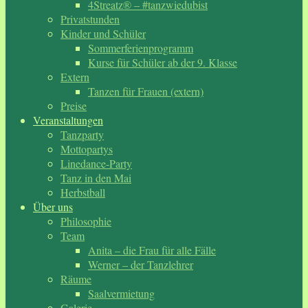
4Streatz® – #tanzwiedubist
Privatstunden
Kinder und Schüler
Sommerferienprogramm
Kurse für Schüler ab der 9. Klasse
Extern
Tanzen für Frauen (extern)
Preise
Veranstaltungen
Tanzparty
Mottopartys
Linedance-Party
Tanz in den Mai
Herbstball
Über uns
Philosophie
Team
Anita – die Frau für alle Fälle
Werner – der Tanzlehrer
Räume
Saalvermietung
Galerie