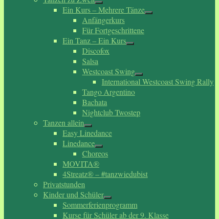
Ein Kurs – Mehrere Tänze
Anfängerkurs
Für Fortgeschrittene
Ein Tanz – Ein Kurs
Discofox
Salsa
Westcoast Swing
International Westcoast Swing Rally
Tango Argentino
Bachata
Nightclub Twostep
Tanzen allein
Easy Linedance
Linedance
Choreos
MOVITA®
4Streatz® – #tanzwiedubist
Privatstunden
Kinder und Schüler
Sommerferienprogramm
Kurse für Schüler ab der 9. Klasse