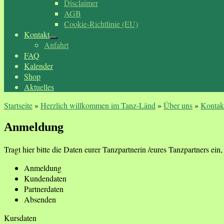
Disclaimer
AGB
Cookie-Richtlinie (EU)
Kontakt
Anfahrt
FAQ
Kalender
Shop
Aktuelles
Startseite
»
Herzlich willkommen im Tanz-Länd
»
Über uns
»
Kontak
Anmeldung
Tragt hier bitte die Daten eurer Tanzpartnerin /eures Tanzpartners ein, f
Anmeldung
Kundendaten
Partnerdaten
Absenden
Kursdaten