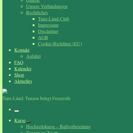
Unsere Verbindungen
Rechtliches
Tanz-Länd-Club
Impressum
Disclaimer
AGB
Cookie-Richtlinie (EU)
Kontakt
Anfahrt
FAQ
Kalender
Shop
Aktuelles
Tanz-Länd: Tanzen bringt Freu(n)de
Menü
Kurse
Hochzeitskurse – Ballvorbereitung
Tanzen zu Zweit