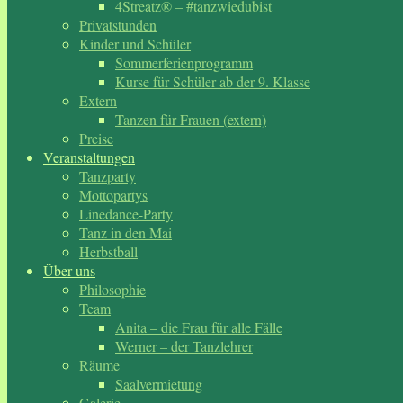
4Streatz® – #tanzwiedubist
Privatstunden
Kinder und Schüler
Sommerferienprogramm
Kurse für Schüler ab der 9. Klasse
Extern
Tanzen für Frauen (extern)
Preise
Veranstaltungen
Tanzparty
Mottopartys
Linedance-Party
Tanz in den Mai
Herbstball
Über uns
Philosophie
Team
Anita – die Frau für alle Fälle
Werner – der Tanzlehrer
Räume
Saalvermietung
Galerie