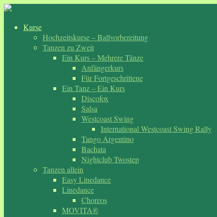
Zum
Inhalt
Kurse
springen
Hochzeitskurse – Ballvorbereitung
Tanzen zu Zweit
Ein Kurs – Mehrere Tänze
Anfängerkurs
Für Fortgeschrittene
Ein Tanz – Ein Kurs
Discofox
Salsa
Westcoast Swing
International Westcoast Swing Rally
Tango Argentino
Bachata
Nightclub Twostep
Tanzen allein
Easy Linedance
Linedance
Choreos
MOVITA®