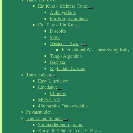
Ein Kurs – Mehrere Tänze
Anfängerkurs
Für Fortgeschrittene
Ein Tanz – Ein Kurs
Discofox
Salsa
Westcoast Swing
International Westcoast Swing Rally
Tango Argentino
Bachata
Nightclub Twostep
Tanzen allein
Easy Linedance
Linedance
Choreos
MOVITA®
4Streatz® – #tanzwiedubist
Privatstunden
Kinder und Schüler
Sommerferienprogramm
Kurse für Schüler ab der 9. Klasse