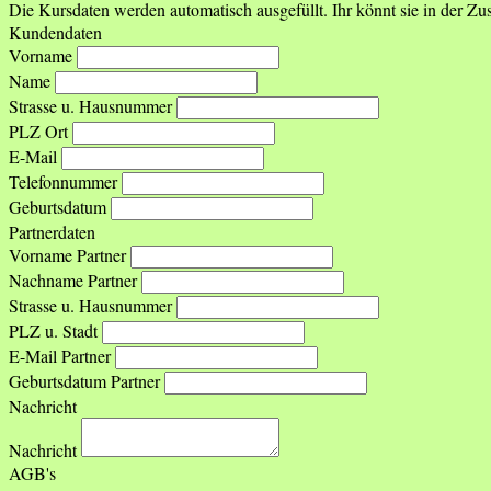
Die Kursdaten werden automatisch ausgefüllt. Ihr könnt sie in der 
Kundendaten
Vorname
Name
Strasse u. Hausnummer
PLZ Ort
E-Mail
Telefonnummer
Geburtsdatum
Partnerdaten
Vorname Partner
Nachname Partner
Strasse u. Hausnummer
PLZ u. Stadt
E-Mail Partner
Geburtsdatum Partner
Nachricht
Nachricht
AGB's