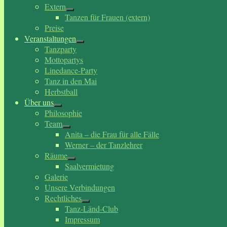
Extern
Tanzen für Frauen (extern)
Preise
Veranstaltungen
Tanzparty
Mottopartys
Linedance-Party
Tanz in den Mai
Herbstball
Über uns
Philosophie
Team
Anita – die Frau für alle Fälle
Werner – der Tanzlehrer
Räume
Saalvermietung
Galerie
Unsere Verbindungen
Rechtliches
Tanz-Länd-Club
Impressum