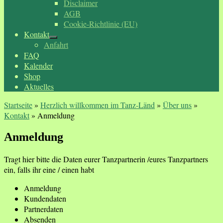
Disclaimer
AGB
Cookie-Richtlinie (EU)
Kontakt
Anfahrt
FAQ
Kalender
Shop
Aktuelles
Startseite
»
Herzlich willkommen im Tanz-Länd
»
Über uns
»
Kontakt
»
Anmeldung
Anmeldung
Tragt hier bitte die Daten eurer Tanzpartnerin /eures Tanzpartners
ein, falls ihr eine / einen habt
Anmeldung
Kundendaten
Partnerdaten
Absenden