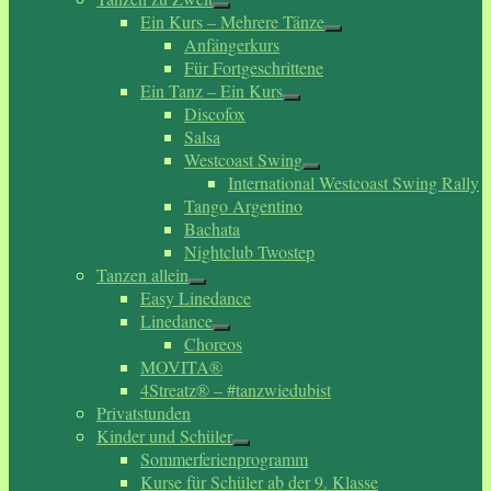
Ein Kurs – Mehrere Tänze
Anfängerkurs
Für Fortgeschrittene
Ein Tanz – Ein Kurs
Discofox
Salsa
Westcoast Swing
International Westcoast Swing Rally
Tango Argentino
Bachata
Nightclub Twostep
Tanzen allein
Easy Linedance
Linedance
Choreos
MOVITA®
4Streatz® – #tanzwiedubist
Privatstunden
Kinder und Schüler
Sommerferienprogramm
Kurse für Schüler ab der 9. Klasse