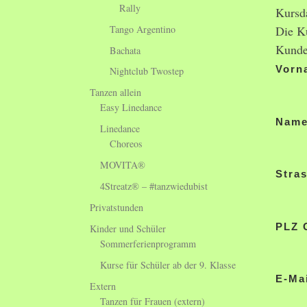
Rally
Kursd
Tango Argentino
Die Ku
Kunde
Bachata
Vorn
Nightclub Twostep
Tanzen allein
Easy Linedance
Nam
Linedance
Choreos
MOVITA®
Stra
4Streatz® – #tanzwiedubist
Privatstunden
PLZ 
Kinder und Schüler
Sommerferienprogramm
Kurse für Schüler ab der 9. Klasse
E-Ma
Extern
Tanzen für Frauen (extern)