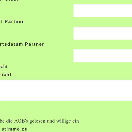
l Partner
rtsdatum Partner
icht
richt
s
s
be die AGB's gelesen und willige ein
h stimme zu