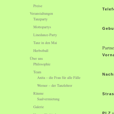
Preise
Tele
Veranstaltungen
Tanzparty
Mottopartys
Gebu
Linedance-Party
Tanz in den Mai
Partne
Herbstball
Vorn
Über uns
Philosophie
Team
Nach
Anita – die Frau für alle Fälle
Werner – der Tanzlehrer
Räume
Stra
Saalvermietung
Galerie
PLZ u