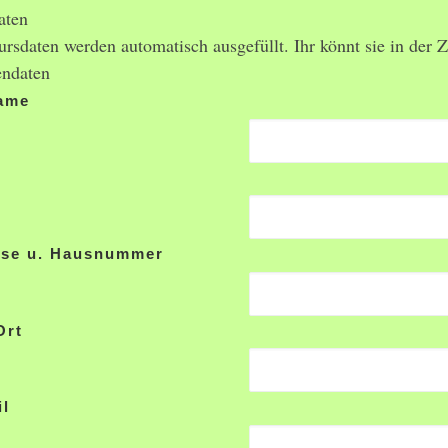
aten
rsdaten werden automatisch ausgefüllt. Ihr könnt sie in de
ndaten
ame
e
sse u. Hausnummer
Ort
il