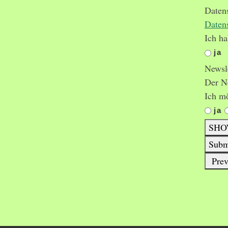
Daten
Daten
Ich h
ja
Newsl
Der Ne
Ich m
ja
SHO
Subm
Prev