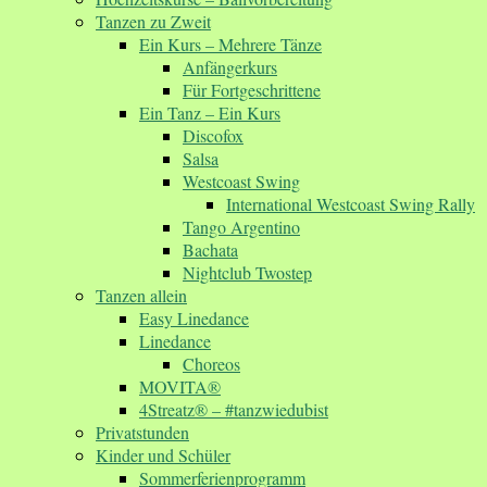
Tanzen zu Zweit
Ein Kurs – Mehrere Tänze
Anfängerkurs
Für Fortgeschrittene
Ein Tanz – Ein Kurs
Discofox
Salsa
Westcoast Swing
International Westcoast Swing Rally
Tango Argentino
Bachata
Nightclub Twostep
Tanzen allein
Easy Linedance
Linedance
Choreos
MOVITA®
4Streatz® – #tanzwiedubist
Privatstunden
Kinder und Schüler
Sommerferienprogramm