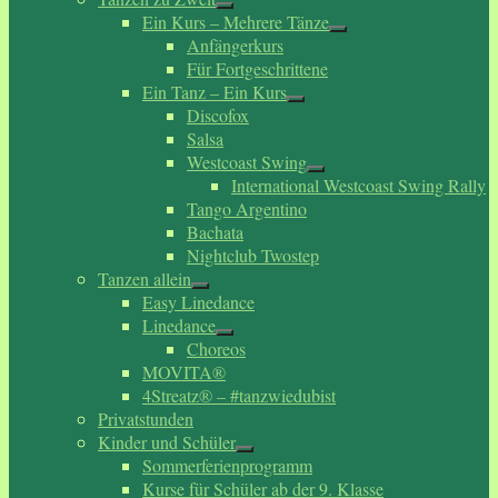
Ein Kurs – Mehrere Tänze
Anfängerkurs
Für Fortgeschrittene
Ein Tanz – Ein Kurs
Discofox
Salsa
Westcoast Swing
International Westcoast Swing Rally
Tango Argentino
Bachata
Nightclub Twostep
Tanzen allein
Easy Linedance
Linedance
Choreos
MOVITA®
4Streatz® – #tanzwiedubist
Privatstunden
Kinder und Schüler
Sommerferienprogramm
Kurse für Schüler ab der 9. Klasse