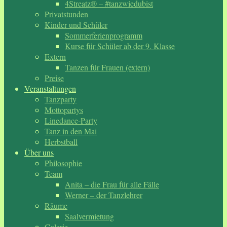
4Streatz® – #tanzwiedubist
Privatstunden
Kinder und Schüler
Sommerferienprogramm
Kurse für Schüler ab der 9. Klasse
Extern
Tanzen für Frauen (extern)
Preise
Veranstaltungen
Tanzparty
Mottopartys
Linedance-Party
Tanz in den Mai
Herbstball
Über uns
Philosophie
Team
Anita – die Frau für alle Fälle
Werner – der Tanzlehrer
Räume
Saalvermietung
Galerie