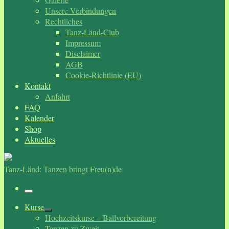
Unsere Verbindungen
Rechtliches
Tanz-Länd-Club
Impressum
Disclaimer
AGB
Cookie-Richtlinie (EU)
Kontakt
Anfahrt
FAQ
Kalender
Shop
Aktuelles
Tanz-Länd: Tanzen bringt Freu(n)de
Menü
Kurse
Hochzeitskurse – Ballvorbereitung
Tanzen zu Zweit