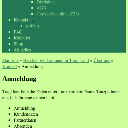
Disclaimer
AGB
Cookie-Richtlinie (EU)
Kontakt
Anfahrt
FAQ
Kalender
Shop
Aktuelles
Startseite
»
Herzlich willkommen im Tanz-Länd
»
Über uns
»
Kontakt
»
Anmeldung
Anmeldung
Tragt hier bitte die Daten eurer Tanzpartnerin /eures Tanzpartners
ein, falls ihr eine / einen habt
Anmeldung
Kundendaten
Partnerdaten
Absenden