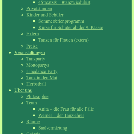
4Streatz® – #tanzwiedubist
Privatstunden
Kinder und Schüler
Sommerferienprogramm
Kurse für Schüler ab der 9. Klasse
Extern
Tanzen für Frauen (extern)
Preise
Veranstaltungen
Tanzparty
Mottopartys
Linedance-Party
Tanz in den Mai
Herbstball
Über uns
Philosophie
Team
Anita – die Frau für alle Fälle
Werner – der Tanzlehrer
Räume
Saalvermietung
Galerie