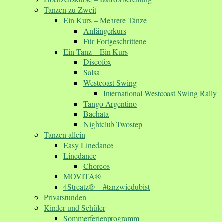
Tanzen zu Zweit
Ein Kurs – Mehrere Tänze
Anfängerkurs
Für Fortgeschrittene
Ein Tanz – Ein Kurs
Discofox
Salsa
Westcoast Swing
International Westcoast Swing Rally
Tango Argentino
Bachata
Nightclub Twostep
Tanzen allein
Easy Linedance
Linedance
Choreos
MOVITA®
4Streatz® – #tanzwiedubist
Privatstunden
Kinder und Schüler
Sommerferienprogramm