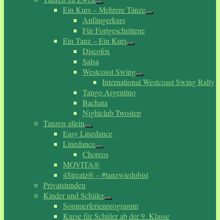
Ein Kurs – Mehrere Tänze
Anfängerkurs
Für Fortgeschrittene
Ein Tanz – Ein Kurs
Discofox
Salsa
Westcoast Swing
International Westcoast Swing Rally
Tango Argentino
Bachata
Nightclub Twostep
Tanzen allein
Easy Linedance
Linedance
Choreos
MOVITA®
4Streatz® – #tanzwiedubist
Privatstunden
Kinder und Schüler
Sommerferienprogramm
Kurse für Schüler ab der 9. Klasse