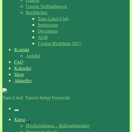
Unsere Verbindungen
Rechtliches
Tanz-Länd-Club
Impressum
Disclaimer
AGB
Cookie-Richtlinie (EU)
Kontakt
Anfahrt
FAQ
Kalender
Shop
Aktuelles
Tanz-Länd: Tanzen bringt Freu(n)de
Menü
Kurse
Hochzeitskurse – Ballvorbereitung
Tanzen zu Zweit