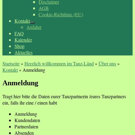
Disclaimer
AGB
Cookie-Richtlinie (EU)
Kontakt
Anfahrt
FAQ
Kalender
Shop
Aktuelles
Startseite
»
Herzlich willkommen im Tanz-Länd
»
Über uns
»
Kontakt
»
Anmeldung
Anmeldung
Tragt hier bitte die Daten eurer Tanzpartnerin /eures Tanzpartners
ein, falls ihr eine / einen habt
Anmeldung
Kundendaten
Partnerdaten
Absenden