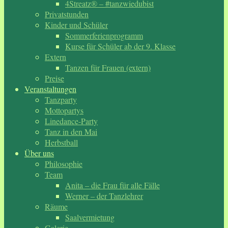
4Streatz® – #tanzwiedubist
Privatstunden
Kinder und Schüler
Sommerferienprogramm
Kurse für Schüler ab der 9. Klasse
Extern
Tanzen für Frauen (extern)
Preise
Veranstaltungen
Tanzparty
Mottopartys
Linedance-Party
Tanz in den Mai
Herbstball
Über uns
Philosophie
Team
Anita – die Frau für alle Fälle
Werner – der Tanzlehrer
Räume
Saalvermietung
Galerie