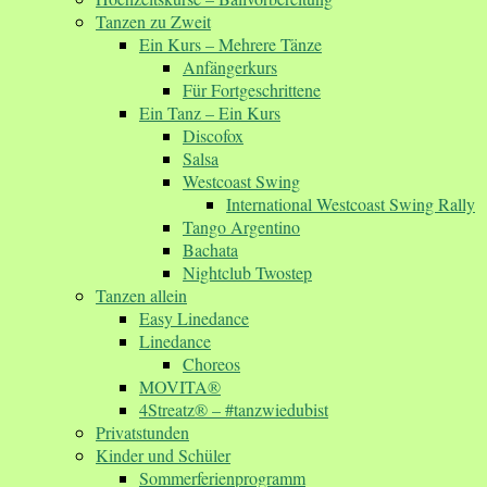
Tanzen zu Zweit
Ein Kurs – Mehrere Tänze
Anfängerkurs
Für Fortgeschrittene
Ein Tanz – Ein Kurs
Discofox
Salsa
Westcoast Swing
International Westcoast Swing Rally
Tango Argentino
Bachata
Nightclub Twostep
Tanzen allein
Easy Linedance
Linedance
Choreos
MOVITA®
4Streatz® – #tanzwiedubist
Privatstunden
Kinder und Schüler
Sommerferienprogramm