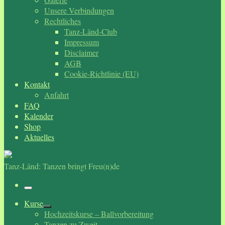
Unsere Verbindungen
Rechtliches
Tanz-Länd-Club
Impressum
Disclaimer
AGB
Cookie-Richtlinie (EU)
Kontakt
Anfahrt
FAQ
Kalender
Shop
Aktuelles
Tanz-Länd: Tanzen bringt Freu(n)de
Menü
Kurse
Hochzeitskurse – Ballvorbereitung
Tanzen zu Zweit