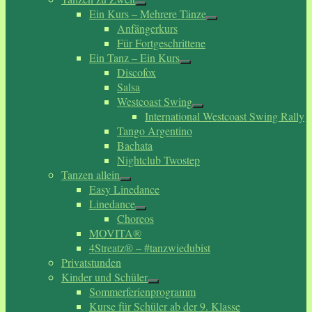
Ein Kurs – Mehrere Tänze
Anfängerkurs
Für Fortgeschrittene
Ein Tanz – Ein Kurs
Discofox
Salsa
Westcoast Swing
International Westcoast Swing Rally
Tango Argentino
Bachata
Nightclub Twostep
Tanzen allein
Easy Linedance
Linedance
Choreos
MOVITA®
4Streatz® – #tanzwiedubist
Privatstunden
Kinder und Schüler
Sommerferienprogramm
Kurse für Schüler ab der 9. Klasse