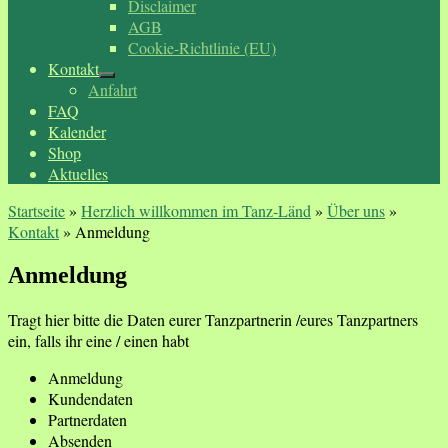
Disclaimer
AGB
Cookie-Richtlinie (EU)
Kontakt
Anfahrt
FAQ
Kalender
Shop
Aktuelles
Startseite
»
Herzlich willkommen im Tanz-Länd
»
Über uns
»
Kontakt
»
Anmeldung
Anmeldung
Tragt hier bitte die Daten eurer Tanzpartnerin /eures Tanzpartners
ein, falls ihr eine / einen habt
Anmeldung
Kundendaten
Partnerdaten
Absenden