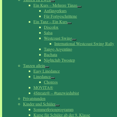
Ein Kurs – Mehrere Tänze
Anfängerkurs
Für Fortgeschrittene
Ein Tanz – Ein Kurs
Discofox
Salsa
Westcoast Swing
International Westcoast Swing Rally
Tango Argentino
Bachata
Nightclub Twostep
Tanzen allein
Easy Linedance
Linedance
Choreos
MOVITA®
4Streatz® – #tanzwiedubist
Privatstunden
Kinder und Schüler
Sommerferienprogramm
Kurse für Schüler ab der 9. Klasse