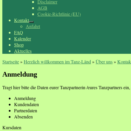
Disclaimer
AGB
Cookie-Richtlinie (EU)
Kontakt
Anfahrt
FAQ
Kalender
Shop
Aktuelles
Startseite
»
Herzlich willkommen im Tanz-Länd
»
Über uns
»
Kontak
Anmeldung
Tragt hier bitte die Daten eurer Tanzpartnerin /eures Tanzpartners ein, f
Anmeldung
Kundendaten
Partnerdaten
Absenden
Kursdaten