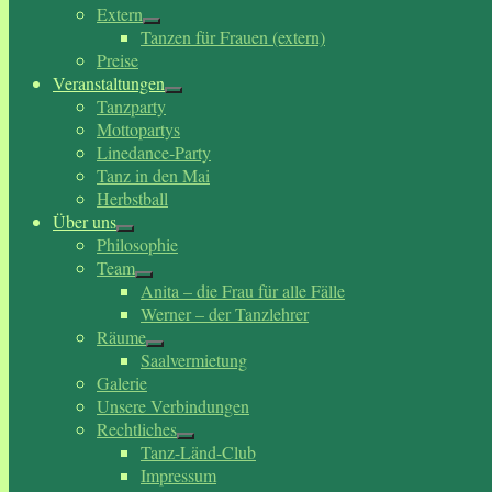
Extern
Tanzen für Frauen (extern)
Preise
Veranstaltungen
Tanzparty
Mottopartys
Linedance-Party
Tanz in den Mai
Herbstball
Über uns
Philosophie
Team
Anita – die Frau für alle Fälle
Werner – der Tanzlehrer
Räume
Saalvermietung
Galerie
Unsere Verbindungen
Rechtliches
Tanz-Länd-Club
Impressum