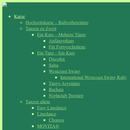
Zum
Inhalt
Kurse
springen
Hochzeitskurse – Ballvorbereitung
Tanzen zu Zweit
Ein Kurs – Mehrere Tänze
Anfängerkurs
Für Fortgeschrittene
Ein Tanz – Ein Kurs
Discofox
Salsa
Westcoast Swing
International Westcoast Swing Rally
Tango Argentino
Bachata
Nightclub Twostep
Tanzen allein
Easy Linedance
Linedance
Choreos
MOVITA®