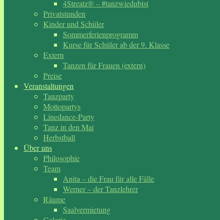
4Streatz® – #tanzwiedubist
Privatstunden
Kinder und Schüler
Sommerferienprogramm
Kurse für Schüler ab der 9. Klasse
Extern
Tanzen für Frauen (extern)
Preise
Veranstaltungen
Tanzparty
Mottopartys
Linedance-Party
Tanz in den Mai
Herbstball
Über uns
Philosophie
Team
Anita – die Frau für alle Fälle
Werner – der Tanzlehrer
Räume
Saalvermietung
Galerie