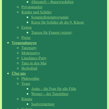
4Streatz® – #tanzwiedubist
Privatstunden
Kinder und Schüler
Sommerferienprogramm
Kurse für Schüler ab der 9. Klasse
Extern
Tanzen für Frauen (extern)
Preise
Veranstaltungen
Tanzparty
Mottopartys
Linedance-Party
Tanz in den Mai
Herbstball
Über uns
Philosophie
Team
Anita – die Frau für alle Fälle
Werner – der Tanzlehrer
Räume
Saalvermietung
Galerie