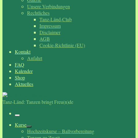
Unsere Verbindungen
Rechtliches
Tanz-Länd-Club
Impressum
Disclaimer
AGB
Cookie-Richtlinie (EU)
Kontakt
Anfahrt
FAQ
Kalender
Shop
Aktuelles
Tanz-Länd: Tanzen bringt Freu(n)de
Menü
Kurse
Hochzeitskurse – Ballvorbereitung
Tanzen zu Zweit