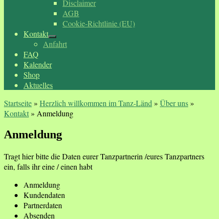
Disclaimer
AGB
Cookie-Richtlinie (EU)
Kontakt
Anfahrt
FAQ
Kalender
Shop
Aktuelles
Startseite
»
Herzlich willkommen im Tanz-Länd
»
Über uns
»
Kontakt
»
Anmeldung
Anmeldung
Tragt hier bitte die Daten eurer Tanzpartnerin /eures Tanzpartners
ein, falls ihr eine / einen habt
Anmeldung
Kundendaten
Partnerdaten
Absenden