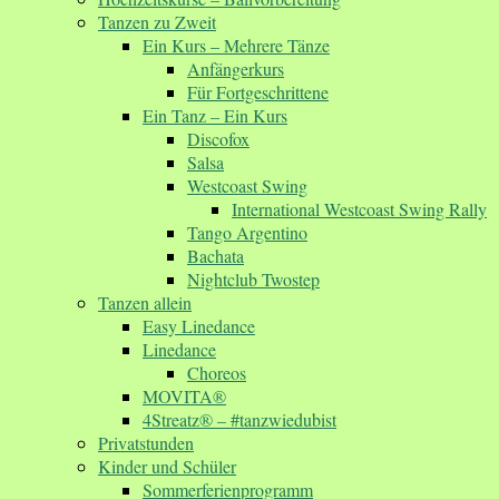
Tanzen zu Zweit
Ein Kurs – Mehrere Tänze
Anfängerkurs
Für Fortgeschrittene
Ein Tanz – Ein Kurs
Discofox
Salsa
Westcoast Swing
International Westcoast Swing Rally
Tango Argentino
Bachata
Nightclub Twostep
Tanzen allein
Easy Linedance
Linedance
Choreos
MOVITA®
4Streatz® – #tanzwiedubist
Privatstunden
Kinder und Schüler
Sommerferienprogramm