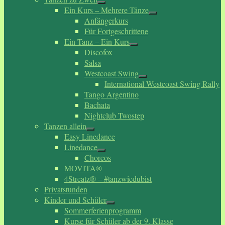
Ein Kurs – Mehrere Tänze
Anfängerkurs
Für Fortgeschrittene
Ein Tanz – Ein Kurs
Discofox
Salsa
Westcoast Swing
International Westcoast Swing Rally
Tango Argentino
Bachata
Nightclub Twostep
Tanzen allein
Easy Linedance
Linedance
Choreos
MOVITA®
4Streatz® – #tanzwiedubist
Privatstunden
Kinder und Schüler
Sommerferienprogramm
Kurse für Schüler ab der 9. Klasse