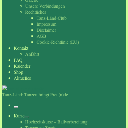
Unsere Verbindungen
Rechtliches
Tanz-Länd-Club
Impressum
Disclaimer
AGB
Cookie-Richtlinie (EU)
Kontakt
Anfahrt
FAQ
Kalender
Shop
Aktuelles
Tanz-Länd: Tanzen bringt Freu(n)de
Menü
Kurse
Hochzeitskurse – Ballvorbereitung
Tanzen zu Zweit