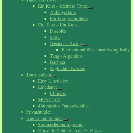
Ein Kurs – Mehrere Tänze
Anfängerkurs
Für Fortgeschrittene
Ein Tanz – Ein Kurs
Discofox
Salsa
Westcoast Swing
International Westcoast Swing Rally
Tango Argentino
Bachata
Nightclub Twostep
Tanzen allein
Easy Linedance
Linedance
Choreos
MOVITA®
4Streatz® – #tanzwiedubist
Privatstunden
Kinder und Schüler
Sommerferienprogramm
Kurse für Schüler ab der 9. Klasse