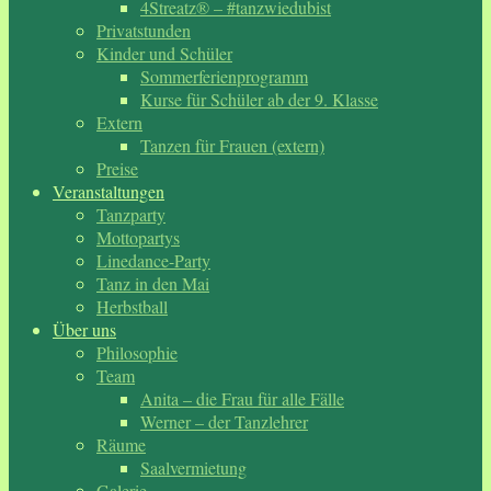
4Streatz® – #tanzwiedubist
Privatstunden
Kinder und Schüler
Sommerferienprogramm
Kurse für Schüler ab der 9. Klasse
Extern
Tanzen für Frauen (extern)
Preise
Veranstaltungen
Tanzparty
Mottopartys
Linedance-Party
Tanz in den Mai
Herbstball
Über uns
Philosophie
Team
Anita – die Frau für alle Fälle
Werner – der Tanzlehrer
Räume
Saalvermietung
Galerie