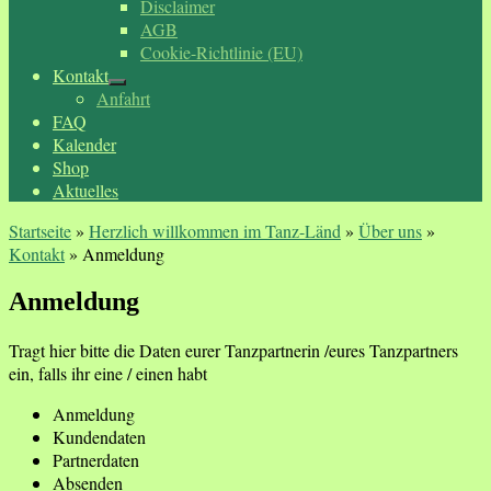
Disclaimer
AGB
Cookie-Richtlinie (EU)
Kontakt
Anfahrt
FAQ
Kalender
Shop
Aktuelles
Startseite
»
Herzlich willkommen im Tanz-Länd
»
Über uns
»
Kontakt
»
Anmeldung
Anmeldung
Tragt hier bitte die Daten eurer Tanzpartnerin /eures Tanzpartners
ein, falls ihr eine / einen habt
Anmeldung
Kundendaten
Partnerdaten
Absenden