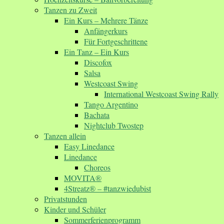
Tanzen zu Zweit
Ein Kurs – Mehrere Tänze
Anfängerkurs
Für Fortgeschrittene
Ein Tanz – Ein Kurs
Discofox
Salsa
Westcoast Swing
International Westcoast Swing Rally
Tango Argentino
Bachata
Nightclub Twostep
Tanzen allein
Easy Linedance
Linedance
Choreos
MOVITA®
4Streatz® – #tanzwiedubist
Privatstunden
Kinder und Schüler
Sommerferienprogramm