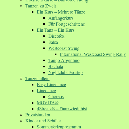
Tanzen zu Zweit
Ein Kurs – Mehrere Tänze
Anfängerkurs
Für Fortgeschrittene
Ein Tanz – Ein Kurs
Discofox
Salsa
Westcoast Swing
International Westcoast Swing Rally
Tango Argentino
Bachata
Nightclub Twostep
Tanzen allein
Easy Linedance
Linedance
Choreos
MOVITA®
4Streatz® – #tanzwiedubist
Privatstunden
Kinder und Schüler
Sommerferienprogramm