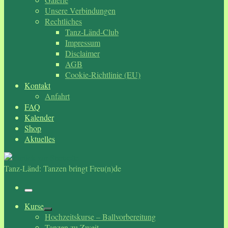
Unsere Verbindungen
Rechtliches
Tanz-Länd-Club
Impressum
Disclaimer
AGB
Cookie-Richtlinie (EU)
Kontakt
Anfahrt
FAQ
Kalender
Shop
Aktuelles
Tanz-Länd: Tanzen bringt Freu(n)de
Menü
Kurse
Hochzeitskurse – Ballvorbereitung
Tanzen zu Zweit