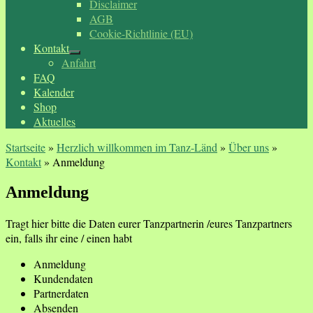
Disclaimer
AGB
Cookie-Richtlinie (EU)
Kontakt
Anfahrt
FAQ
Kalender
Shop
Aktuelles
Startseite
»
Herzlich willkommen im Tanz-Länd
»
Über uns
»
Kontakt
»
Anmeldung
Anmeldung
Tragt hier bitte die Daten eurer Tanzpartnerin /eures Tanzpartners
ein, falls ihr eine / einen habt
Anmeldung
Kundendaten
Partnerdaten
Absenden