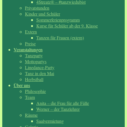
4Streatz® – #tanzwiedubist
Privatstunden
Kinder und Schüler
Sommerferienprogramm
Kurse für Schüler ab der 9. Klasse
Extern
Tanzen für Frauen (extern)
Preise
Veranstaltungen
Tanzparty
Mottopartys
Linedance-Party
Tanz in den Mai
Herbstball
Über uns
Philosophie
Team
Anita – die Frau für alle Fälle
Werner – der Tanzlehrer
Räume
Saalvermietung
Galerie