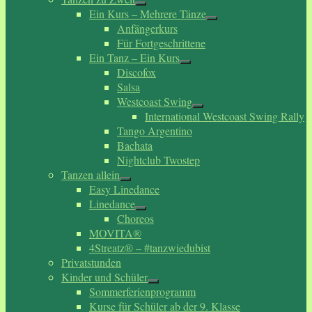
Ein Kurs – Mehrere Tänze
Anfängerkurs
Für Fortgeschrittene
Ein Tanz – Ein Kurs
Discofox
Salsa
Westcoast Swing
International Westcoast Swing Rally
Tango Argentino
Bachata
Nightclub Twostep
Tanzen allein
Easy Linedance
Linedance
Choreos
MOVITA®
4Streatz® – #tanzwiedubist
Privatstunden
Kinder und Schüler
Sommerferienprogramm
Kurse für Schüler ab der 9. Klasse