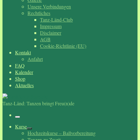
Unsere Verbindungen
Rechtliches
Tanz-Länd-Club
Impressum
Disclaimer
AGB
Cookie-Richtlinie (EU)
Kontakt
Anfahrt
FAQ
Kalender
Shop
Aktuelles
Tanz-Länd: Tanzen bringt Freu(n)de
Menü
Kurse
Hochzeitskurse – Ballvorbereitung
Tanzen zu Zweit