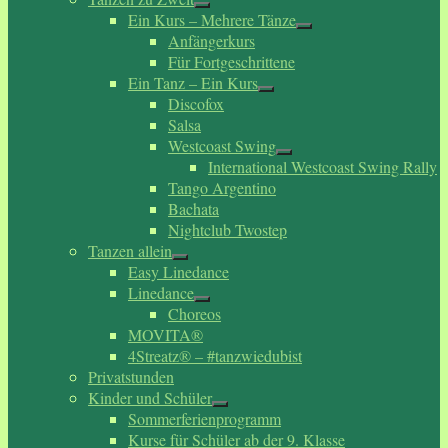
Ein Kurs – Mehrere Tänze
Anfängerkurs
Für Fortgeschrittene
Ein Tanz – Ein Kurs
Discofox
Salsa
Westcoast Swing
International Westcoast Swing Rally
Tango Argentino
Bachata
Nightclub Twostep
Tanzen allein
Easy Linedance
Linedance
Choreos
MOVITA®
4Streatz® – #tanzwiedubist
Privatstunden
Kinder und Schüler
Sommerferienprogramm
Kurse für Schüler ab der 9. Klasse