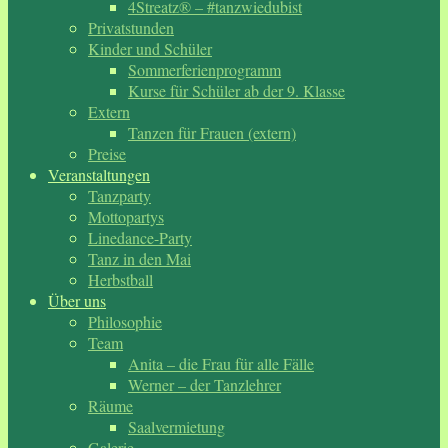
4Streatz® – #tanzwiedubist
Privatstunden
Kinder und Schüler
Sommerferienprogramm
Kurse für Schüler ab der 9. Klasse
Extern
Tanzen für Frauen (extern)
Preise
Veranstaltungen
Tanzparty
Mottopartys
Linedance-Party
Tanz in den Mai
Herbstball
Über uns
Philosophie
Team
Anita – die Frau für alle Fälle
Werner – der Tanzlehrer
Räume
Saalvermietung
Galerie