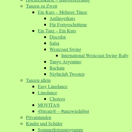
Tanzen zu Zweit
Ein Kurs – Mehrere Tänze
Anfängerkurs
Für Fortgeschrittene
Ein Tanz – Ein Kurs
Discofox
Salsa
Westcoast Swing
International Westcoast Swing Rally
Tango Argentino
Bachata
Nightclub Twostep
Tanzen allein
Easy Linedance
Linedance
Choreos
MOVITA®
4Streatz® – #tanzwiedubist
Privatstunden
Kinder und Schüler
Sommerferienprogramm