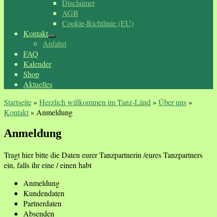
Disclaimer
AGB
Cookie-Richtlinie (EU)
Kontakt
Anfahrt
FAQ
Kalender
Shop
Aktuelles
Startseite
»
Herzlich willkommen im Tanz-Länd
»
Über uns
»
Kontakt
»
Anmeldung
Anmeldung
Tragt hier bitte die Daten eurer Tanzpartnerin /eures Tanzpartners
ein, falls ihr eine / einen habt
Anmeldung
Kundendaten
Partnerdaten
Absenden