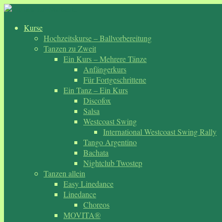
Zum
Inhalt
Kurse
springen
Hochzeitskurse – Ballvorbereitung
Tanzen zu Zweit
Ein Kurs – Mehrere Tänze
Anfängerkurs
Für Fortgeschrittene
Ein Tanz – Ein Kurs
Discofox
Salsa
Westcoast Swing
International Westcoast Swing Rally
Tango Argentino
Bachata
Nightclub Twostep
Tanzen allein
Easy Linedance
Linedance
Choreos
MOVITA®