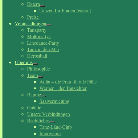
Extern
Tanzen für Frauen (extern)
Preise
Veranstaltungen
Tanzparty
Mottopartys
Linedance-Party
Tanz in den Mai
Herbstball
Über uns
Philosophie
Team
Anita – die Frau für alle Fälle
Werner – der Tanzlehrer
Räume
Saalvermietung
Galerie
Unsere Verbindungen
Rechtliches
Tanz-Länd-Club
Impressum