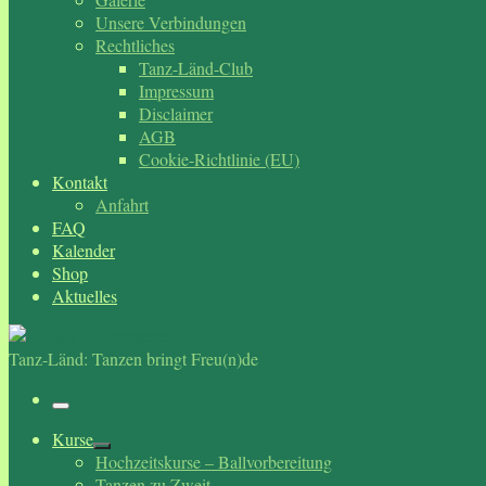
Unsere Verbindungen
Rechtliches
Tanz-Länd-Club
Impressum
Disclaimer
AGB
Cookie-Richtlinie (EU)
Kontakt
Anfahrt
FAQ
Kalender
Shop
Aktuelles
Tanz-Länd: Tanzen bringt Freu(n)de
Menü
Kurse
Hochzeitskurse – Ballvorbereitung
Tanzen zu Zweit