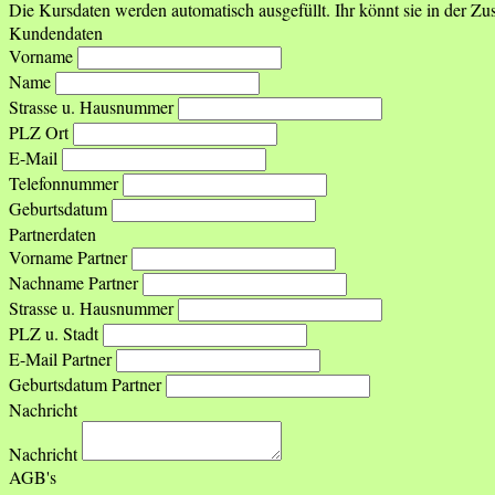
Die Kursdaten werden automatisch ausgefüllt. Ihr könnt sie in der 
Kundendaten
Vorname
Name
Strasse u. Hausnummer
PLZ Ort
E-Mail
Telefonnummer
Geburtsdatum
Partnerdaten
Vorname Partner
Nachname Partner
Strasse u. Hausnummer
PLZ u. Stadt
E-Mail Partner
Geburtsdatum Partner
Nachricht
Nachricht
AGB's