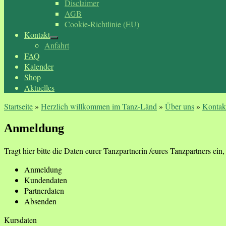
Disclaimer
AGB
Cookie-Richtlinie (EU)
Kontakt
Anfahrt
FAQ
Kalender
Shop
Aktuelles
Startseite
»
Herzlich willkommen im Tanz-Länd
»
Über uns
»
Kontak
Anmeldung
Tragt hier bitte die Daten eurer Tanzpartnerin /eures Tanzpartners ein, f
Anmeldung
Kundendaten
Partnerdaten
Absenden
Kursdaten