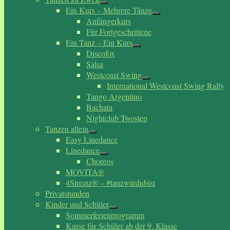
Ein Kurs – Mehrere Tänze
Anfängerkurs
Für Fortgeschrittene
Ein Tanz – Ein Kurs
Discofox
Salsa
Westcoast Swing
International Westcoast Swing Rally
Tango Argentino
Bachata
Nightclub Twostep
Tanzen allein
Easy Linedance
Linedance
Choreos
MOVITA®
4Streatz® – #tanzwiedubist
Privatstunden
Kinder und Schüler
Sommerferienprogramm
Kurse für Schüler ab der 9. Klasse