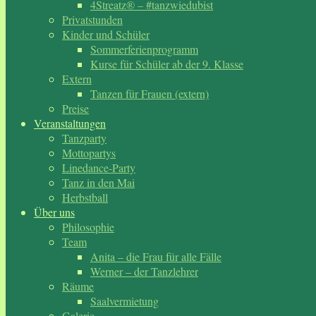
4Streatz® – #tanzwiedubist
Privatstunden
Kinder und Schüler
Sommerferienprogramm
Kurse für Schüler ab der 9. Klasse
Extern
Tanzen für Frauen (extern)
Preise
Veranstaltungen
Tanzparty
Mottopartys
Linedance-Party
Tanz in den Mai
Herbstball
Über uns
Philosophie
Team
Anita – die Frau für alle Fälle
Werner – der Tanzlehrer
Räume
Saalvermietung
Galerie