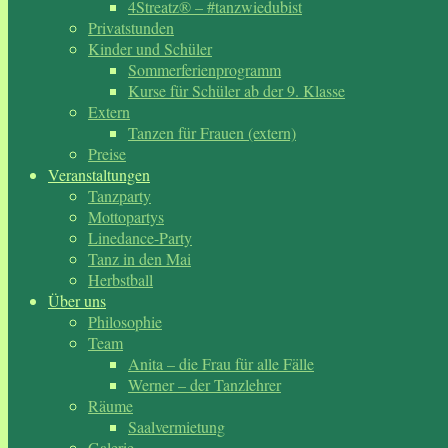
4Streatz® – #tanzwiedubist
Privatstunden
Kinder und Schüler
Sommerferienprogramm
Kurse für Schüler ab der 9. Klasse
Extern
Tanzen für Frauen (extern)
Preise
Veranstaltungen
Tanzparty
Mottopartys
Linedance-Party
Tanz in den Mai
Herbstball
Über uns
Philosophie
Team
Anita – die Frau für alle Fälle
Werner – der Tanzlehrer
Räume
Saalvermietung
Galerie