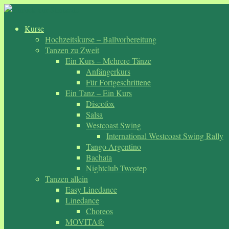
Zum
Inhalt
Kurse
springen
Hochzeitskurse – Ballvorbereitung
Tanzen zu Zweit
Ein Kurs – Mehrere Tänze
Anfängerkurs
Für Fortgeschrittene
Ein Tanz – Ein Kurs
Discofox
Salsa
Westcoast Swing
International Westcoast Swing Rally
Tango Argentino
Bachata
Nightclub Twostep
Tanzen allein
Easy Linedance
Linedance
Choreos
MOVITA®