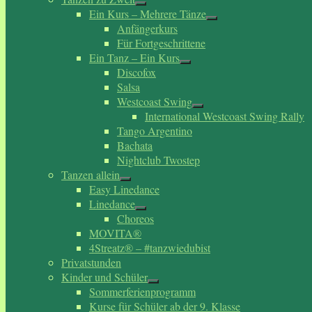
Ein Kurs – Mehrere Tänze
Anfängerkurs
Für Fortgeschrittene
Ein Tanz – Ein Kurs
Discofox
Salsa
Westcoast Swing
International Westcoast Swing Rally
Tango Argentino
Bachata
Nightclub Twostep
Tanzen allein
Easy Linedance
Linedance
Choreos
MOVITA®
4Streatz® – #tanzwiedubist
Privatstunden
Kinder und Schüler
Sommerferienprogramm
Kurse für Schüler ab der 9. Klasse