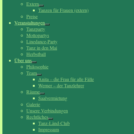
Extern
Tanzen für Frauen (extern)
Preise
Veranstaltungen
Tanzparty
Mottopartys
Linedance-Party
Tanz in den Mai
Herbstball
Über uns
Philosophie
Team
Anita – die Frau für alle Fälle
Werner – der Tanzlehrer
Räume
Saalvermietung
Galerie
Unsere Verbindungen
Rechtliches
Tanz-Länd-Club
Impressum