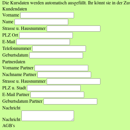
Die Kursdaten werden automatisch ausgefüllt. Ihr könnt sie in der 
Kundendaten
Vorname
Name
Strasse u. Hausnummer
PLZ Ort
E-Mail
Telefonnummer
Geburtsdatum
Partnerdaten
Vorname Partner
Nachname Partner
Strasse u. Hausnummer
PLZ u. Stadt
E-Mail Partner
Geburtsdatum Partner
Nachricht
Nachricht
AGB's