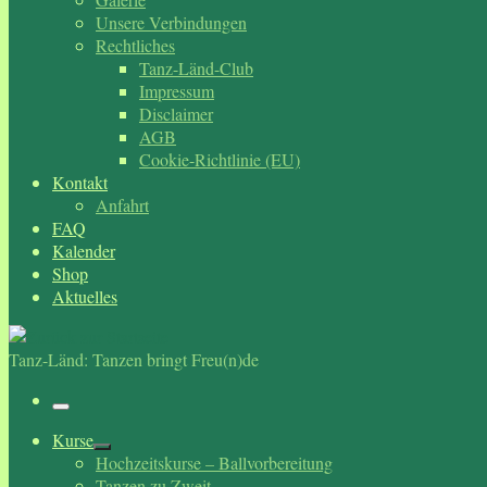
Unsere Verbindungen
Rechtliches
Tanz-Länd-Club
Impressum
Disclaimer
AGB
Cookie-Richtlinie (EU)
Kontakt
Anfahrt
FAQ
Kalender
Shop
Aktuelles
Tanz-Länd: Tanzen bringt Freu(n)de
Menü
Kurse
Hochzeitskurse – Ballvorbereitung
Tanzen zu Zweit