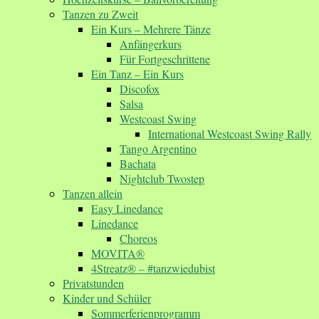
Tanzen zu Zweit
Ein Kurs – Mehrere Tänze
Anfängerkurs
Für Fortgeschrittene
Ein Tanz – Ein Kurs
Discofox
Salsa
Westcoast Swing
International Westcoast Swing Rally
Tango Argentino
Bachata
Nightclub Twostep
Tanzen allein
Easy Linedance
Linedance
Choreos
MOVITA®
4Streatz® – #tanzwiedubist
Privatstunden
Kinder und Schüler
Sommerferienprogramm