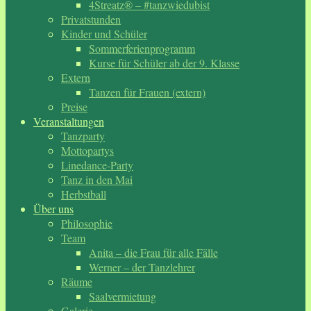
4Streatz® – #tanzwiedubist
Privatstunden
Kinder und Schüler
Sommerferienprogramm
Kurse für Schüler ab der 9. Klasse
Extern
Tanzen für Frauen (extern)
Preise
Veranstaltungen
Tanzparty
Mottopartys
Linedance-Party
Tanz in den Mai
Herbstball
Über uns
Philosophie
Team
Anita – die Frau für alle Fälle
Werner – der Tanzlehrer
Räume
Saalvermietung
Galerie