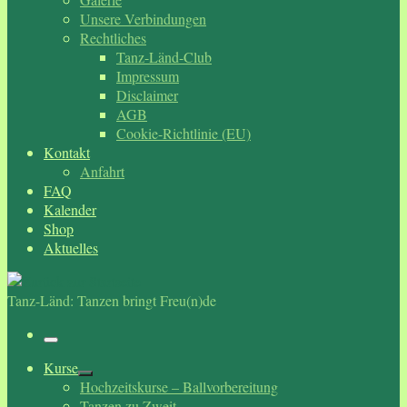
Unsere Verbindungen
Rechtliches
Tanz-Länd-Club
Impressum
Disclaimer
AGB
Cookie-Richtlinie (EU)
Kontakt
Anfahrt
FAQ
Kalender
Shop
Aktuelles
Tanz-Länd: Tanzen bringt Freu(n)de
Menü
Kurse
Hochzeitskurse – Ballvorbereitung
Tanzen zu Zweit