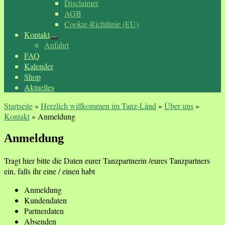
Disclaimer
AGB
Cookie-Richtlinie (EU)
Kontakt
Anfahrt
FAQ
Kalender
Shop
Aktuelles
Startseite
»
Herzlich willkommen im Tanz-Länd
»
Über uns
»
Kontakt
»
Anmeldung
Anmeldung
Tragt hier bitte die Daten eurer Tanzpartnerin /eures Tanzpartners
ein, falls ihr eine / einen habt
Anmeldung
Kundendaten
Partnerdaten
Absenden