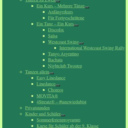
Ein Kurs – Mehrere Tänze
Anfängerkurs
Für Fortgeschrittene
Ein Tanz – Ein Kurs
Discofox
Salsa
Westcoast Swing
International Westcoast Swing Rally
Tango Argentino
Bachata
Nightclub Twostep
Tanzen allein
Easy Linedance
Linedance
Choreos
MOVITA®
4Streatz® – #tanzwiedubist
Privatstunden
Kinder und Schüler
Sommerferienprogramm
Kurse für Schüler ab der 9. Klasse