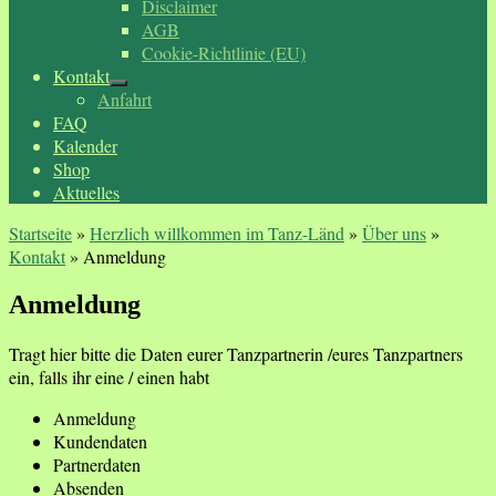
Disclaimer
AGB
Cookie-Richtlinie (EU)
Kontakt
Anfahrt
FAQ
Kalender
Shop
Aktuelles
Startseite
»
Herzlich willkommen im Tanz-Länd
»
Über uns
»
Kontakt
»
Anmeldung
Anmeldung
Tragt hier bitte die Daten eurer Tanzpartnerin /eures Tanzpartners
ein, falls ihr eine / einen habt
Anmeldung
Kundendaten
Partnerdaten
Absenden