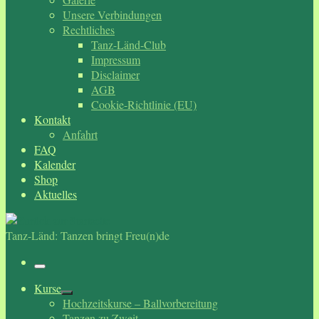
Unsere Verbindungen
Rechtliches
Tanz-Länd-Club
Impressum
Disclaimer
AGB
Cookie-Richtlinie (EU)
Kontakt
Anfahrt
FAQ
Kalender
Shop
Aktuelles
Tanz-Länd: Tanzen bringt Freu(n)de
Menü
Kurse
Hochzeitskurse – Ballvorbereitung
Tanzen zu Zweit