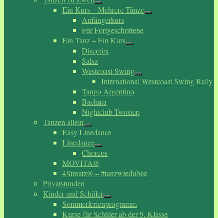
Ein Kurs – Mehrere Tänze
Anfängerkurs
Für Fortgeschrittene
Ein Tanz – Ein Kurs
Discofox
Salsa
Westcoast Swing
International Westcoast Swing Rally
Tango Argentino
Bachata
Nightclub Twostep
Tanzen allein
Easy Linedance
Linedance
Choreos
MOVITA®
4Streatz® – #tanzwiedubist
Privatstunden
Kinder und Schüler
Sommerferienprogramm
Kurse für Schüler ab der 9. Klasse