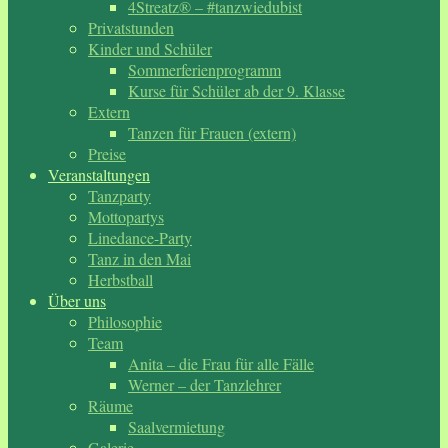
4Streatz® – #tanzwiedubist
Privatstunden
Kinder und Schüler
Sommerferienprogramm
Kurse für Schüler ab der 9. Klasse
Extern
Tanzen für Frauen (extern)
Preise
Veranstaltungen
Tanzparty
Mottopartys
Linedance-Party
Tanz in den Mai
Herbstball
Über uns
Philosophie
Team
Anita – die Frau für alle Fälle
Werner – der Tanzlehrer
Räume
Saalvermietung
Galerie