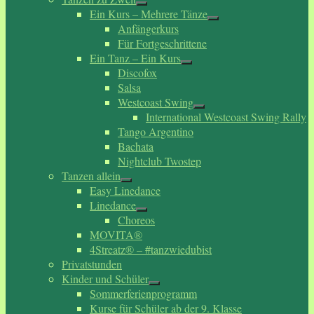
Ein Kurs – Mehrere Tänze
Anfängerkurs
Für Fortgeschrittene
Ein Tanz – Ein Kurs
Discofox
Salsa
Westcoast Swing
International Westcoast Swing Rally
Tango Argentino
Bachata
Nightclub Twostep
Tanzen allein
Easy Linedance
Linedance
Choreos
MOVITA®
4Streatz® – #tanzwiedubist
Privatstunden
Kinder und Schüler
Sommerferienprogramm
Kurse für Schüler ab der 9. Klasse