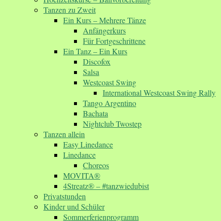
Tanzen zu Zweit
Ein Kurs – Mehrere Tänze
Anfängerkurs
Für Fortgeschrittene
Ein Tanz – Ein Kurs
Discofox
Salsa
Westcoast Swing
International Westcoast Swing Rally
Tango Argentino
Bachata
Nightclub Twostep
Tanzen allein
Easy Linedance
Linedance
Choreos
MOVITA®
4Streatz® – #tanzwiedubist
Privatstunden
Kinder und Schüler
Sommerferienprogramm