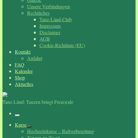
Unsere Verbindungen
Rechtliches
Tanz-Länd-Club
Impressum
Disclaimer
AGB
Cookie-Richtlinie (EU)
Kontakt
Anfahrt
FAQ
Kalender
Shop
Aktuelles
Tanz-Länd: Tanzen bringt Freu(n)de
Menü
Kurse
Hochzeitskurse – Ballvorbereitung
Tanzen zu Zweit