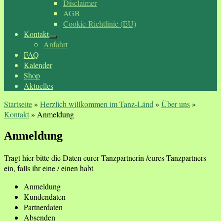
Disclaimer
AGB
Cookie-Richtlinie (EU)
Kontakt
Anfahrt
FAQ
Kalender
Shop
Aktuelles
Startseite
»
Herzlich willkommen im Tanz-Länd
»
Über uns
»
Kontakt
»
Anmeldung
Anmeldung
Tragt hier bitte die Daten eurer Tanzpartnerin /eures Tanzpartners
ein, falls ihr eine / einen habt
Anmeldung
Kundendaten
Partnerdaten
Absenden