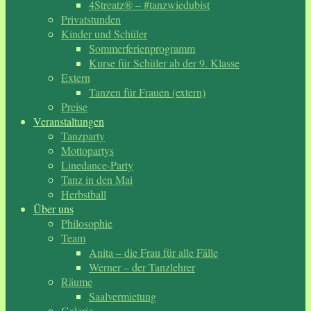
4Streatz® – #tanzwiedubist
Privatstunden
Kinder und Schüler
Sommerferienprogramm
Kurse für Schüler ab der 9. Klasse
Extern
Tanzen für Frauen (extern)
Preise
Veranstaltungen
Tanzparty
Mottopartys
Linedance-Party
Tanz in den Mai
Herbstball
Über uns
Philosophie
Team
Anita – die Frau für alle Fälle
Werner – der Tanzlehrer
Räume
Saalvermietung
Galerie