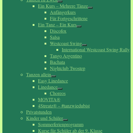
Ein Kurs – Mehrere Tänze
Anfängerkurs
Für Fortgeschrittene
Ein Tanz – Ein Kurs
Discofox
Salsa
Westcoast Swing
International Westcoast Swing Rally
Tango Argentino
Bachata
Nightclub Twostep
Tanzen allein
Easy Linedance
Linedance
Choreos
MOVITA®
4Streatz® – #tanzwiedubist
Privatstunden
Kinder und Schüler
Sommerferienprogramm
Kurse für Schüler ab der 9. Klasse