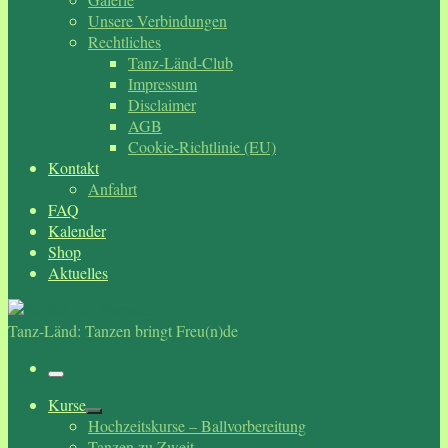
Unsere Verbindungen
Rechtliches
Tanz-Länd-Club
Impressum
Disclaimer
AGB
Cookie-Richtlinie (EU)
Kontakt
Anfahrt
FAQ
Kalender
Shop
Aktuelles
Tanz-Länd: Tanzen bringt Freu(n)de
Menü
Kurse
Hochzeitskurse – Ballvorbereitung
Tanzen zu Zweit