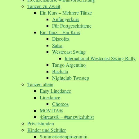
Tanzen zu Zweit
Ein Kurs – Mehrere Tänze
Anfängerkurs
Für Fortgeschrittene
Ein Tanz – Ein Kurs
Discofox
Salsa
Westcoast Swing
International Westcoast Swing Rally
Tango Argentino
Bachata
Nightclub Twostep
Tanzen allein
Easy Linedance
Linedance
Choreos
MOVITA®
4Streatz® – #tanzwiedubist
Privatstunden
Kinder und Schüler
Sommerferienprogramm