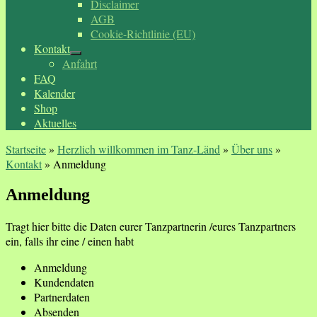
Disclaimer
AGB
Cookie-Richtlinie (EU)
Kontakt
Anfahrt
FAQ
Kalender
Shop
Aktuelles
Startseite
»
Herzlich willkommen im Tanz-Länd
»
Über uns
»
Kontakt
»
Anmeldung
Anmeldung
Tragt hier bitte die Daten eurer Tanzpartnerin /eures Tanzpartners
ein, falls ihr eine / einen habt
Anmeldung
Kundendaten
Partnerdaten
Absenden