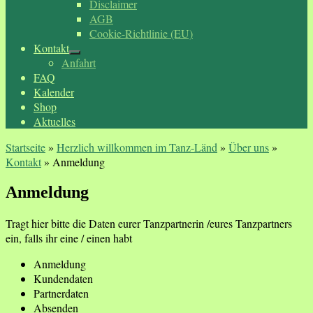
Disclaimer
AGB
Cookie-Richtlinie (EU)
Kontakt
Anfahrt
FAQ
Kalender
Shop
Aktuelles
Startseite
»
Herzlich willkommen im Tanz-Länd
»
Über uns
»
Kontakt
»
Anmeldung
Anmeldung
Tragt hier bitte die Daten eurer Tanzpartnerin /eures Tanzpartners
ein, falls ihr eine / einen habt
Anmeldung
Kundendaten
Partnerdaten
Absenden