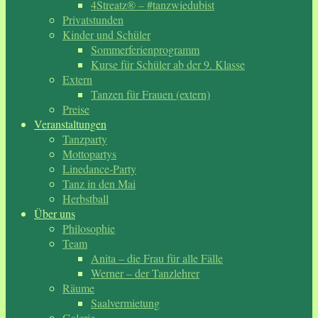
4Streatz® – #tanzwiedubist
Privatstunden
Kinder und Schüler
Sommerferienprogramm
Kurse für Schüler ab der 9. Klasse
Extern
Tanzen für Frauen (extern)
Preise
Veranstaltungen
Tanzparty
Mottopartys
Linedance-Party
Tanz in den Mai
Herbstball
Über uns
Philosophie
Team
Anita – die Frau für alle Fälle
Werner – der Tanzlehrer
Räume
Saalvermietung
Galerie