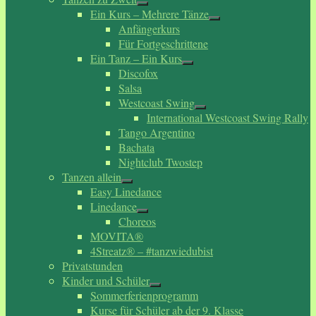
Ein Kurs – Mehrere Tänze
Anfängerkurs
Für Fortgeschrittene
Ein Tanz – Ein Kurs
Discofox
Salsa
Westcoast Swing
International Westcoast Swing Rally
Tango Argentino
Bachata
Nightclub Twostep
Tanzen allein
Easy Linedance
Linedance
Choreos
MOVITA®
4Streatz® – #tanzwiedubist
Privatstunden
Kinder und Schüler
Sommerferienprogramm
Kurse für Schüler ab der 9. Klasse