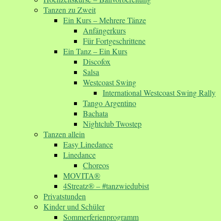
Tanzen zu Zweit
Ein Kurs – Mehrere Tänze
Anfängerkurs
Für Fortgeschrittene
Ein Tanz – Ein Kurs
Discofox
Salsa
Westcoast Swing
International Westcoast Swing Rally
Tango Argentino
Bachata
Nightclub Twostep
Tanzen allein
Easy Linedance
Linedance
Choreos
MOVITA®
4Streatz® – #tanzwiedubist
Privatstunden
Kinder und Schüler
Sommerferienprogramm