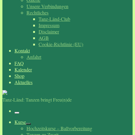
Unsere Verbindungen
Rechtliches
Tanz-Länd-Club
Impressum
Disclaimer
AGB
Cookie-Richtlinie (EU)
Kontakt
Anfahrt
FAQ
Kalender
Shop
Aktuelles
Tanz-Länd: Tanzen bringt Freu(n)de
Menü
Kurse
Hochzeitskurse – Ballvorbereitung
Tanzen zu Zweit