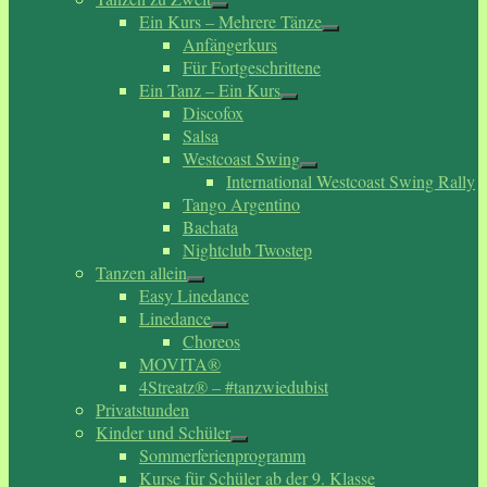
Ein Kurs – Mehrere Tänze
Anfängerkurs
Für Fortgeschrittene
Ein Tanz – Ein Kurs
Discofox
Salsa
Westcoast Swing
International Westcoast Swing Rally
Tango Argentino
Bachata
Nightclub Twostep
Tanzen allein
Easy Linedance
Linedance
Choreos
MOVITA®
4Streatz® – #tanzwiedubist
Privatstunden
Kinder und Schüler
Sommerferienprogramm
Kurse für Schüler ab der 9. Klasse