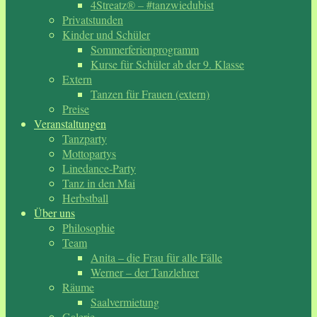
4Streatz® – #tanzwiedubist
Privatstunden
Kinder und Schüler
Sommerferienprogramm
Kurse für Schüler ab der 9. Klasse
Extern
Tanzen für Frauen (extern)
Preise
Veranstaltungen
Tanzparty
Mottopartys
Linedance-Party
Tanz in den Mai
Herbstball
Über uns
Philosophie
Team
Anita – die Frau für alle Fälle
Werner – der Tanzlehrer
Räume
Saalvermietung
Galerie