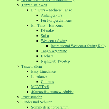
Tanzen zu Zweit
Ein Kurs – Mehrere Tänze
Anfängerkurs
Für Fortgeschrittene
Ein Tanz – Ein Kurs
Discofox
Salsa
Westcoast Swing
International Westcoast Swing Rally
Tango Argentino
Bachata
Nightclub Twostep
Tanzen allein
Easy Linedance
Linedance
Choreos
MOVITA®
4Streatz® – #tanzwiedubist
Privatstunden
Kinder und Schüler
Sommerferienprogramm