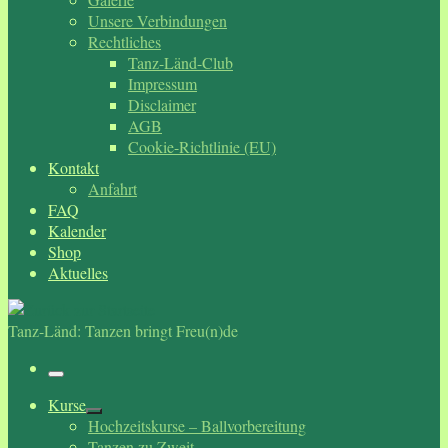
Unsere Verbindungen
Rechtliches
Tanz-Länd-Club
Impressum
Disclaimer
AGB
Cookie-Richtlinie (EU)
Kontakt
Anfahrt
FAQ
Kalender
Shop
Aktuelles
Tanz-Länd: Tanzen bringt Freu(n)de
Menü
Kurse
Hochzeitskurse – Ballvorbereitung
Tanzen zu Zweit