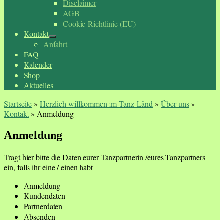
Disclaimer
AGB
Cookie-Richtlinie (EU)
Kontakt
Anfahrt
FAQ
Kalender
Shop
Aktuelles
Startseite
»
Herzlich willkommen im Tanz-Länd
»
Über uns
»
Kontakt
»
Anmeldung
Anmeldung
Tragt hier bitte die Daten eurer Tanzpartnerin /eures Tanzpartners
ein, falls ihr eine / einen habt
Anmeldung
Kundendaten
Partnerdaten
Absenden