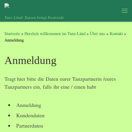
Zum Inhalt springen
Me
Tanz-Länd: Tanzen bringt Freu(n)de
Startseite
»
Herzlich willkommen im Tanz-Länd
»
Über uns
»
Kontakt
»
Anmeldung
Anmeldung
Tragt hier bitte die Daten eurer Tanzpartnerin /eures
Tanzpartners ein, falls ihr eine / einen habt
Anmeldung
Kundendaten
Partnerdaten