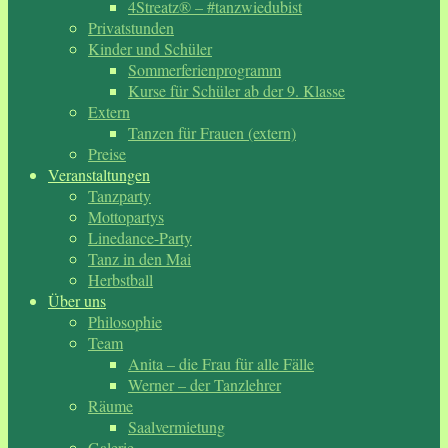
4Streatz® – #tanzwiedubist
Privatstunden
Kinder und Schüler
Sommerferienprogramm
Kurse für Schüler ab der 9. Klasse
Extern
Tanzen für Frauen (extern)
Preise
Veranstaltungen
Tanzparty
Mottopartys
Linedance-Party
Tanz in den Mai
Herbstball
Über uns
Philosophie
Team
Anita – die Frau für alle Fälle
Werner – der Tanzlehrer
Räume
Saalvermietung
Galerie