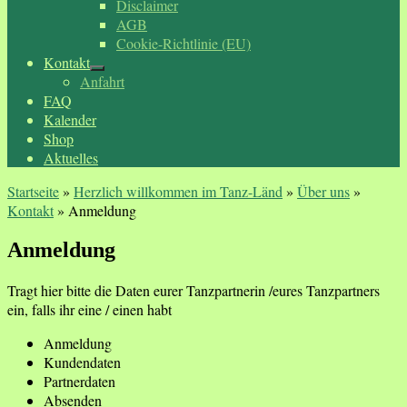
Disclaimer
AGB
Cookie-Richtlinie (EU)
Kontakt
Anfahrt
FAQ
Kalender
Shop
Aktuelles
Startseite
»
Herzlich willkommen im Tanz-Länd
»
Über uns
»
Kontakt
»
Anmeldung
Anmeldung
Tragt hier bitte die Daten eurer Tanzpartnerin /eures Tanzpartners
ein, falls ihr eine / einen habt
Anmeldung
Kundendaten
Partnerdaten
Absenden