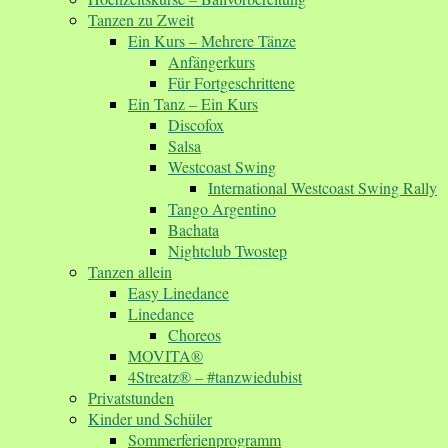
Tanzen zu Zweit
Ein Kurs – Mehrere Tänze
Anfängerkurs
Für Fortgeschrittene
Ein Tanz – Ein Kurs
Discofox
Salsa
Westcoast Swing
International Westcoast Swing Rally
Tango Argentino
Bachata
Nightclub Twostep
Tanzen allein
Easy Linedance
Linedance
Choreos
MOVITA®
4Streatz® – #tanzwiedubist
Privatstunden
Kinder und Schüler
Sommerferienprogramm