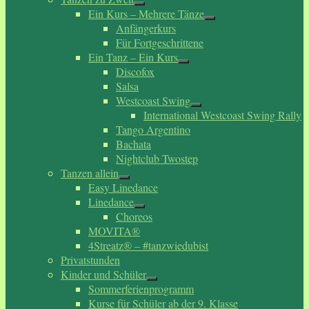
Ein Kurs – Mehrere Tänze
Anfängerkurs
Für Fortgeschrittene
Ein Tanz – Ein Kurs
Discofox
Salsa
Westcoast Swing
International Westcoast Swing Rally
Tango Argentino
Bachata
Nightclub Twostep
Tanzen allein
Easy Linedance
Linedance
Choreos
MOVITA®
4Streatz® – #tanzwiedubist
Privatstunden
Kinder und Schüler
Sommerferienprogramm
Kurse für Schüler ab der 9. Klasse