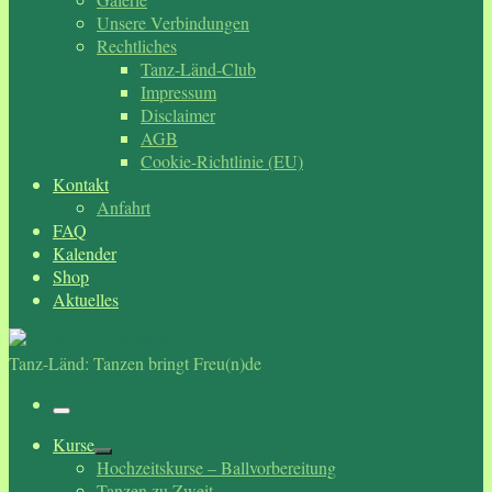
Unsere Verbindungen
Rechtliches
Tanz-Länd-Club
Impressum
Disclaimer
AGB
Cookie-Richtlinie (EU)
Kontakt
Anfahrt
FAQ
Kalender
Shop
Aktuelles
Tanz-Länd: Tanzen bringt Freu(n)de
Menü
Kurse
Hochzeitskurse – Ballvorbereitung
Tanzen zu Zweit