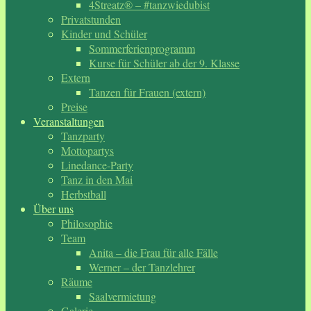
4Streatz® – #tanzwiedubist
Privatstunden
Kinder und Schüler
Sommerferienprogramm
Kurse für Schüler ab der 9. Klasse
Extern
Tanzen für Frauen (extern)
Preise
Veranstaltungen
Tanzparty
Mottopartys
Linedance-Party
Tanz in den Mai
Herbstball
Über uns
Philosophie
Team
Anita – die Frau für alle Fälle
Werner – der Tanzlehrer
Räume
Saalvermietung
Galerie