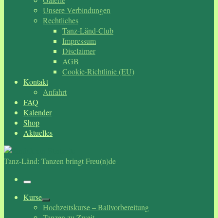
Unsere Verbindungen
Rechtliches
Tanz-Länd-Club
Impressum
Disclaimer
AGB
Cookie-Richtlinie (EU)
Kontakt
Anfahrt
FAQ
Kalender
Shop
Aktuelles
Tanz-Länd: Tanzen bringt Freu(n)de
Menü
Kurse
Hochzeitskurse – Ballvorbereitung
Tanzen zu Zweit