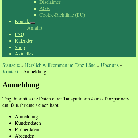
Disclaimer
AGB
Cookie-Richtlinie (EU)
Kontakt
Anfahrt
FAQ
Kalender
Shop
Aktuelles
Startseite
»
Herzlich willkommen im Tanz-Länd
»
Über uns
»
Kontakt
»
Anmeldung
Anmeldung
Tragt hier bitte die Daten eurer Tanzpartnerin /eures Tanzpartners
ein, falls ihr eine / einen habt
Anmeldung
Kundendaten
Partnerdaten
Absenden