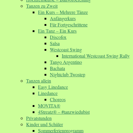
Tanzen zu Zweit
Ein Kurs – Mehrere Tänze
Anfängerkurs
Für Fortgeschrittene
Ein Tanz – Ein Kurs
Discofox
Salsa
Westcoast Swing
International Westcoast Swing Rally
Tango Argentino
Bachata
Nightclub Twostep
Tanzen allein
Easy Linedance
Linedance
Choreos
MOVITA®
4Streatz® – #tanzwiedubist
Privatstunden
Kinder und Schüler
Sommerferienprogramm