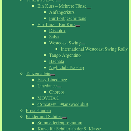
Ein Kurs – Mehrere Tänze
Anfängerkurs
Für Fortgeschrittene
Ein Tanz – Ein Kurs
Discofox
Salsa
Westcoast Swing
International Westcoast Swing Rally
Tango Argentino
Bachata
Nightclub Twostep
Tanzen allein
Easy Linedance
Linedance
Choreos
MOVITA®
4Streatz® – #tanzwiedubist
Privatstunden
Kinder und Schüler
Sommerferienprogramm
Kurse für Schüler ab der 9. Klasse