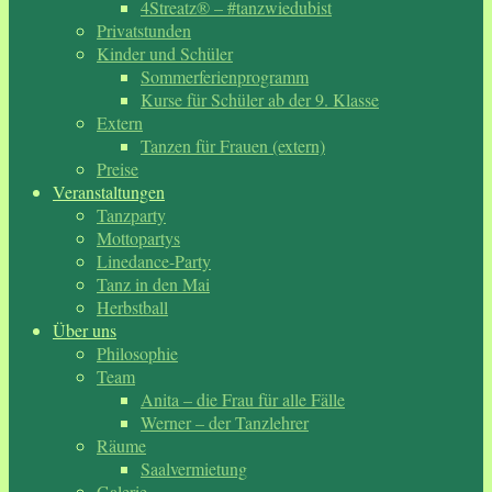
4Streatz® – #tanzwiedubist
Privatstunden
Kinder und Schüler
Sommerferienprogramm
Kurse für Schüler ab der 9. Klasse
Extern
Tanzen für Frauen (extern)
Preise
Veranstaltungen
Tanzparty
Mottopartys
Linedance-Party
Tanz in den Mai
Herbstball
Über uns
Philosophie
Team
Anita – die Frau für alle Fälle
Werner – der Tanzlehrer
Räume
Saalvermietung
Galerie