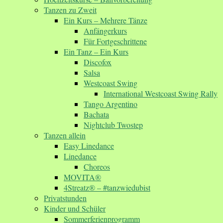
Tanzen zu Zweit
Ein Kurs – Mehrere Tänze
Anfängerkurs
Für Fortgeschrittene
Ein Tanz – Ein Kurs
Discofox
Salsa
Westcoast Swing
International Westcoast Swing Rally
Tango Argentino
Bachata
Nightclub Twostep
Tanzen allein
Easy Linedance
Linedance
Choreos
MOVITA®
4Streatz® – #tanzwiedubist
Privatstunden
Kinder und Schüler
Sommerferienprogramm