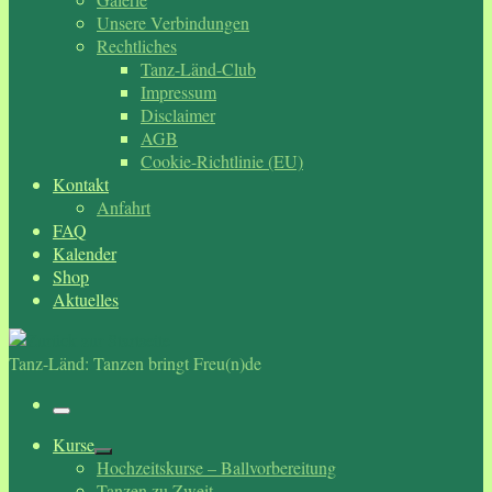
Unsere Verbindungen
Rechtliches
Tanz-Länd-Club
Impressum
Disclaimer
AGB
Cookie-Richtlinie (EU)
Kontakt
Anfahrt
FAQ
Kalender
Shop
Aktuelles
Tanz-Länd: Tanzen bringt Freu(n)de
Menü
Kurse
Hochzeitskurse – Ballvorbereitung
Tanzen zu Zweit