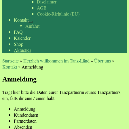
Disclaimer
AGB
Cookie-Richtlinie (EU)
Kontakt
Anfahrt
FAQ
Kalender
Shop
Aktuelles
Startseite
»
Herzlich willkommen im Tanz-Länd
»
Über uns
»
Kontakt
»
Anmeldung
Anmeldung
Tragt hier bitte die Daten eurer Tanzpartnerin /eures Tanzpartners
ein, falls ihr eine / einen habt
Anmeldung
Kundendaten
Partnerdaten
Absenden