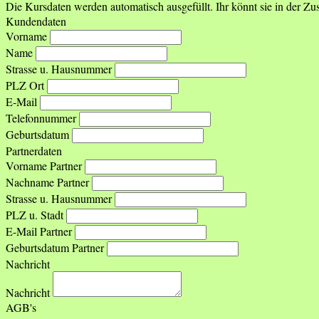
Die Kursdaten werden automatisch ausgefüllt. Ihr könnt sie in der 
Kundendaten
Vorname
Name
Strasse u. Hausnummer
PLZ Ort
E-Mail
Telefonnummer
Geburtsdatum
Partnerdaten
Vorname Partner
Nachname Partner
Strasse u. Hausnummer
PLZ u. Stadt
E-Mail Partner
Geburtsdatum Partner
Nachricht
Nachricht
AGB's