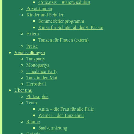
4Streatz® – #tanzwiedubist
Privatstunden
Kinder und Schüler
Sommerferienprogramm
Kurse für Schüler ab der 9. Klasse
Extern
Tanzen für Frauen (extern)
Preise
Veranstaltungen
Tanzparty
Mottopartys
Linedance-Party
Tanz in den Mai
Herbstball
Über uns
Philosophie
Team
Anita – die Frau für alle Fälle
Werner – der Tanzlehrer
Räume
Saalvermietung
Galerie