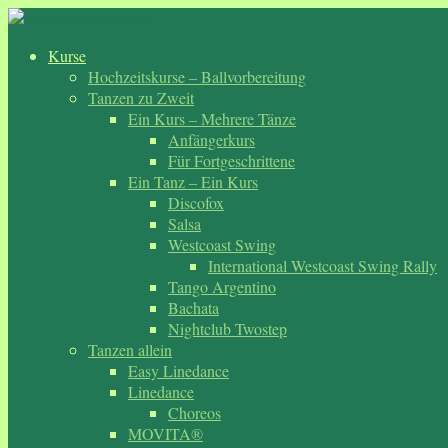
Zum
Inhalt
Kurse
springen
Hochzeitskurse – Ballvorbereitung
Tanzen zu Zweit
Ein Kurs – Mehrere Tänze
Anfängerkurs
Für Fortgeschrittene
Ein Tanz – Ein Kurs
Discofox
Salsa
Westcoast Swing
International Westcoast Swing Rally
Tango Argentino
Bachata
Nightclub Twostep
Tanzen allein
Easy Linedance
Linedance
Choreos
MOVITA®