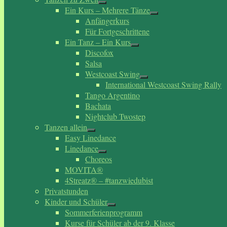
Ein Kurs – Mehrere Tänze
Anfängerkurs
Für Fortgeschrittene
Ein Tanz – Ein Kurs
Discofox
Salsa
Westcoast Swing
International Westcoast Swing Rally
Tango Argentino
Bachata
Nightclub Twostep
Tanzen allein
Easy Linedance
Linedance
Choreos
MOVITA®
4Streatz® – #tanzwiedubist
Privatstunden
Kinder und Schüler
Sommerferienprogramm
Kurse für Schüler ab der 9. Klasse