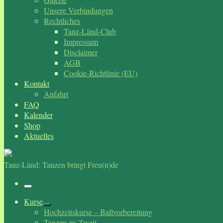
Unsere Verbindungen
Rechtliches
Tanz-Länd-Club
Impressum
Disclaimer
AGB
Cookie-Richtlinie (EU)
Kontakt
Anfahrt
FAQ
Kalender
Shop
Aktuelles
Tanz-Länd: Tanzen bringt Freu(n)de
Menü
Kurse
Hochzeitskurse – Ballvorbereitung
Tanzen zu Zweit