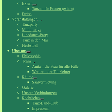
Extern
Tanzen für Frauen (extern)
Preise
Veranstaltungen
Tanzparty
Mottopartys
Linedance-Party
Tanz in den Mai
Herbstball
Über uns
Philosophie
Team
Anita – die Frau für alle Fälle
Werner – der Tanzlehrer
Räume
Saalvermietung
Galerie
Unsere Verbindungen
Rechtliches
Tanz-Länd-Club
Impressum