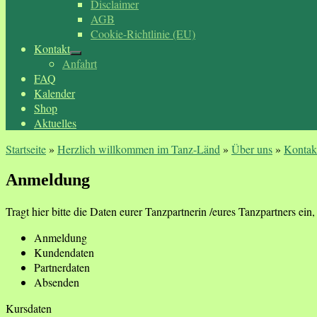
Disclaimer
AGB
Cookie-Richtlinie (EU)
Kontakt
Anfahrt
FAQ
Kalender
Shop
Aktuelles
Startseite
»
Herzlich willkommen im Tanz-Länd
»
Über uns
»
Kontak
Anmeldung
Tragt hier bitte die Daten eurer Tanzpartnerin /eures Tanzpartners ein, f
Anmeldung
Kundendaten
Partnerdaten
Absenden
Kursdaten