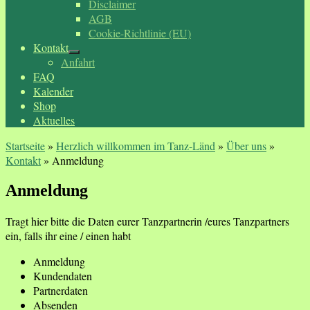
Disclaimer
AGB
Cookie-Richtlinie (EU)
Kontakt
Anfahrt
FAQ
Kalender
Shop
Aktuelles
Startseite
»
Herzlich willkommen im Tanz-Länd
»
Über uns
»
Kontakt
»
Anmeldung
Anmeldung
Tragt hier bitte die Daten eurer Tanzpartnerin /eures Tanzpartners
ein, falls ihr eine / einen habt
Anmeldung
Kundendaten
Partnerdaten
Absenden