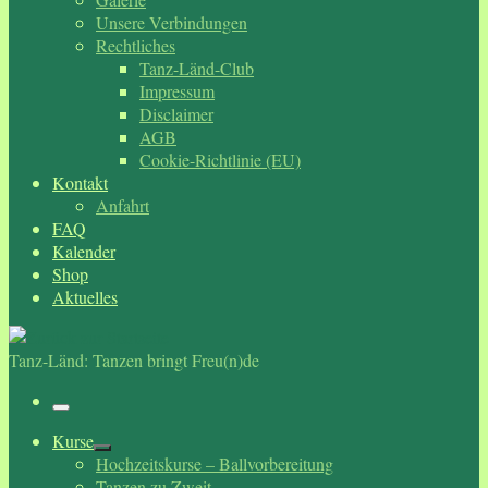
Unsere Verbindungen
Rechtliches
Tanz-Länd-Club
Impressum
Disclaimer
AGB
Cookie-Richtlinie (EU)
Kontakt
Anfahrt
FAQ
Kalender
Shop
Aktuelles
Tanz-Länd: Tanzen bringt Freu(n)de
Menü
Kurse
Hochzeitskurse – Ballvorbereitung
Tanzen zu Zweit