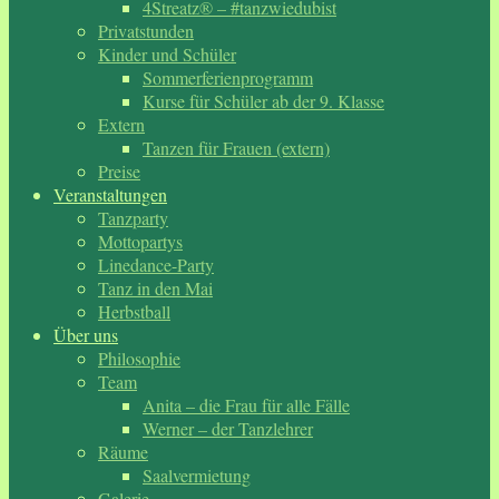
4Streatz® – #tanzwiedubist
Privatstunden
Kinder und Schüler
Sommerferienprogramm
Kurse für Schüler ab der 9. Klasse
Extern
Tanzen für Frauen (extern)
Preise
Veranstaltungen
Tanzparty
Mottopartys
Linedance-Party
Tanz in den Mai
Herbstball
Über uns
Philosophie
Team
Anita – die Frau für alle Fälle
Werner – der Tanzlehrer
Räume
Saalvermietung
Galerie