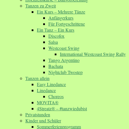
Tanzen zu Zweit
Ein Kurs – Mehrere Tänze
Anfängerkurs
Für Fortgeschrittene
Ein Tanz – Ein Kurs
Discofox
Salsa
Westcoast Swing
International Westcoast Swing Rally
Tango Argentino
Bachata
Nightclub Twostep
Tanzen allein
Easy Linedance
Linedance
Choreos
MOVITA®
4Streatz® – #tanzwiedubist
Privatstunden
Kinder und Schüler
Sommerferienprogramm