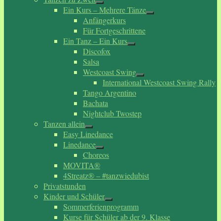
Ein Kurs – Mehrere Tänze
Anfängerkurs
Für Fortgeschrittene
Ein Tanz – Ein Kurs
Discofox
Salsa
Westcoast Swing
International Westcoast Swing Rally
Tango Argentino
Bachata
Nightclub Twostep
Tanzen allein
Easy Linedance
Linedance
Choreos
MOVITA®
4Streatz® – #tanzwiedubist
Privatstunden
Kinder und Schüler
Sommerferienprogramm
Kurse für Schüler ab der 9. Klasse