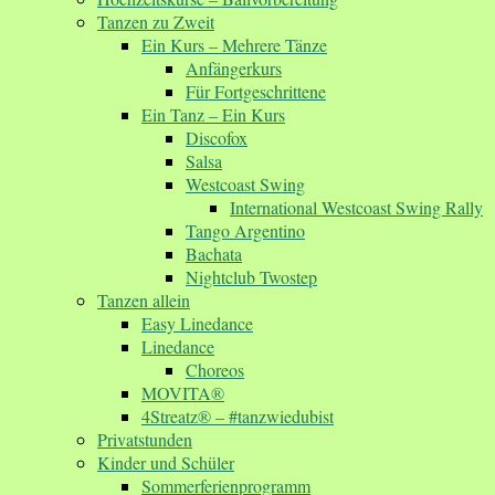
Tanzen zu Zweit
Ein Kurs – Mehrere Tänze
Anfängerkurs
Für Fortgeschrittene
Ein Tanz – Ein Kurs
Discofox
Salsa
Westcoast Swing
International Westcoast Swing Rally
Tango Argentino
Bachata
Nightclub Twostep
Tanzen allein
Easy Linedance
Linedance
Choreos
MOVITA®
4Streatz® – #tanzwiedubist
Privatstunden
Kinder und Schüler
Sommerferienprogramm