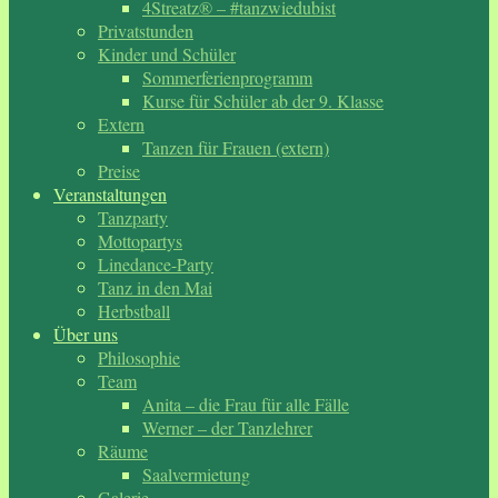
4Streatz® – #tanzwiedubist
Privatstunden
Kinder und Schüler
Sommerferienprogramm
Kurse für Schüler ab der 9. Klasse
Extern
Tanzen für Frauen (extern)
Preise
Veranstaltungen
Tanzparty
Mottopartys
Linedance-Party
Tanz in den Mai
Herbstball
Über uns
Philosophie
Team
Anita – die Frau für alle Fälle
Werner – der Tanzlehrer
Räume
Saalvermietung
Galerie