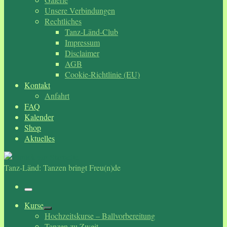
Unsere Verbindungen
Rechtliches
Tanz-Länd-Club
Impressum
Disclaimer
AGB
Cookie-Richtlinie (EU)
Kontakt
Anfahrt
FAQ
Kalender
Shop
Aktuelles
Tanz-Länd: Tanzen bringt Freu(n)de
Menü
Kurse
Hochzeitskurse – Ballvorbereitung
Tanzen zu Zweit