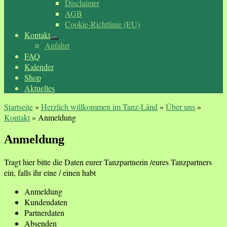
Disclaimer
AGB
Cookie-Richtlinie (EU)
Kontakt
Anfahrt
FAQ
Kalender
Shop
Aktuelles
Startseite
»
Herzlich willkommen im Tanz-Länd
»
Über uns
»
Kontakt
»
Anmeldung
Anmeldung
Tragt hier bitte die Daten eurer Tanzpartnerin /eures Tanzpartners
ein, falls ihr eine / einen habt
Anmeldung
Kundendaten
Partnerdaten
Absenden