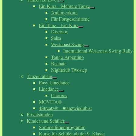
Ein Kurs – Mehrere Tänze
Anfängerkurs
Für Fortgeschrittene
Ein Tanz – Ein Kurs
Discofox
Salsa
Westcoast Swing
International Westcoast Swing Rally
Tango Argentino
Bachata
Nightclub Twostep
Tanzen allein
Easy Linedance
Linedance
Choreos
MOVITA®
4Streatz® – #tanzwiedubist
Privatstunden
Kinder und Schüler
Sommerferienprogramm
Kurse für Schüler ab der 9. Klasse