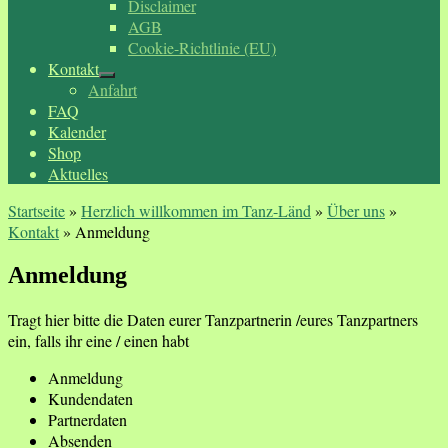
Disclaimer
AGB
Cookie-Richtlinie (EU)
Kontakt
Anfahrt
FAQ
Kalender
Shop
Aktuelles
Startseite
»
Herzlich willkommen im Tanz-Länd
»
Über uns
»
Kontakt
»
Anmeldung
Anmeldung
Tragt hier bitte die Daten eurer Tanzpartnerin /eures Tanzpartners
ein, falls ihr eine / einen habt
Anmeldung
Kundendaten
Partnerdaten
Absenden