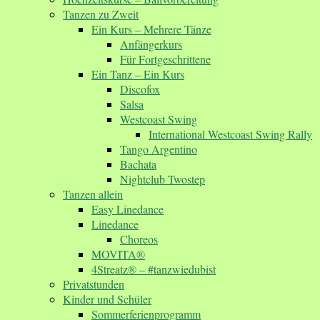
Tanzen zu Zweit
Ein Kurs – Mehrere Tänze
Anfängerkurs
Für Fortgeschrittene
Ein Tanz – Ein Kurs
Discofox
Salsa
Westcoast Swing
International Westcoast Swing Rally
Tango Argentino
Bachata
Nightclub Twostep
Tanzen allein
Easy Linedance
Linedance
Choreos
MOVITA®
4Streatz® – #tanzwiedubist
Privatstunden
Kinder und Schüler
Sommerferienprogramm