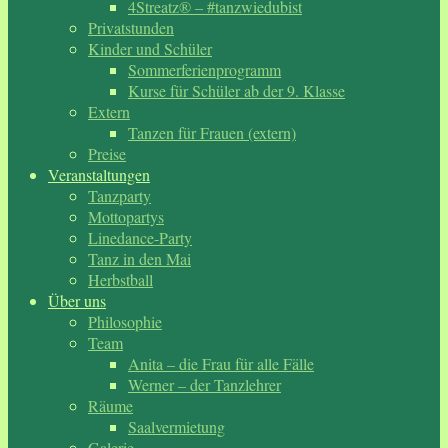
4Streatz® – #tanzwiedubist
Privatstunden
Kinder und Schüler
Sommerferienprogramm
Kurse für Schüler ab der 9. Klasse
Extern
Tanzen für Frauen (extern)
Preise
Veranstaltungen
Tanzparty
Mottopartys
Linedance-Party
Tanz in den Mai
Herbstball
Über uns
Philosophie
Team
Anita – die Frau für alle Fälle
Werner – der Tanzlehrer
Räume
Saalvermietung
Galerie