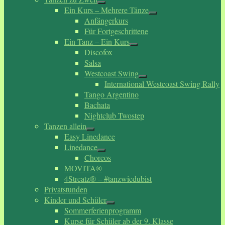
Ein Kurs – Mehrere Tänze
Anfängerkurs
Für Fortgeschrittene
Ein Tanz – Ein Kurs
Discofox
Salsa
Westcoast Swing
International Westcoast Swing Rally
Tango Argentino
Bachata
Nightclub Twostep
Tanzen allein
Easy Linedance
Linedance
Choreos
MOVITA®
4Streatz® – #tanzwiedubist
Privatstunden
Kinder und Schüler
Sommerferienprogramm
Kurse für Schüler ab der 9. Klasse