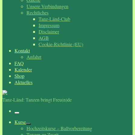
Unsere Verbindungen
Rechtliches
Tanz-Länd-Club
Impressum
Disclaimer
AGB
Cookie-Richtlinie (EU)
Kontakt
Anfahrt
FAQ
Kalender
Shop
Aktuelles
Tanz-Länd: Tanzen bringt Freu(n)de
Menü
Kurse
Hochzeitskurse – Ballvorbereitung
Tanzen zu Zweit