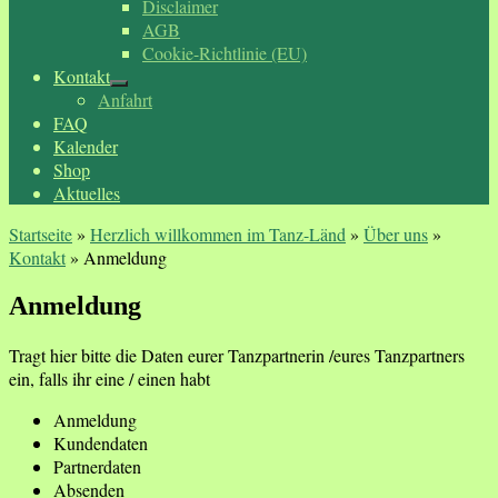
Disclaimer
AGB
Cookie-Richtlinie (EU)
Kontakt
Anfahrt
FAQ
Kalender
Shop
Aktuelles
Startseite
»
Herzlich willkommen im Tanz-Länd
»
Über uns
»
Kontakt
»
Anmeldung
Anmeldung
Tragt hier bitte die Daten eurer Tanzpartnerin /eures Tanzpartners
ein, falls ihr eine / einen habt
Anmeldung
Kundendaten
Partnerdaten
Absenden