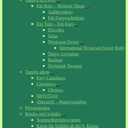
Ein Kurs – Mehrere Tänze
Anfängerkurs
Für Fortgeschrittene
Ein Tanz – Ein Kurs
Discofox
Salsa
Westcoast Swing
International Westcoast Swing Rally
Tango Argentino
Bachata
Nightclub Twostep
Tanzen allein
Easy Linedance
Linedance
Choreos
MOVITA®
4Streatz® – #tanzwiedubist
Privatstunden
Kinder und Schüler
Sommerferienprogramm
Kurse für Schüler ab der 9. Klasse