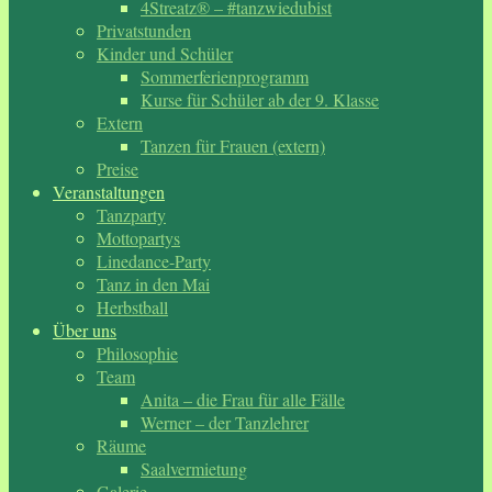
4Streatz® – #tanzwiedubist
Privatstunden
Kinder und Schüler
Sommerferienprogramm
Kurse für Schüler ab der 9. Klasse
Extern
Tanzen für Frauen (extern)
Preise
Veranstaltungen
Tanzparty
Mottopartys
Linedance-Party
Tanz in den Mai
Herbstball
Über uns
Philosophie
Team
Anita – die Frau für alle Fälle
Werner – der Tanzlehrer
Räume
Saalvermietung
Galerie