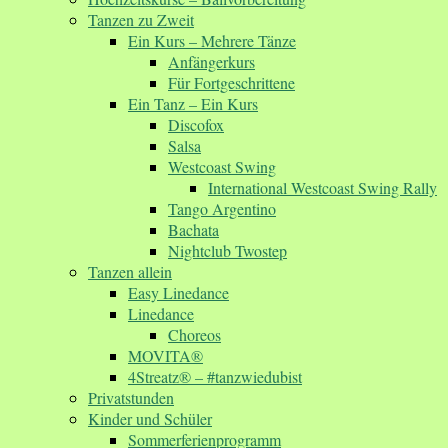
Tanzen zu Zweit
Ein Kurs – Mehrere Tänze
Anfängerkurs
Für Fortgeschrittene
Ein Tanz – Ein Kurs
Discofox
Salsa
Westcoast Swing
International Westcoast Swing Rally
Tango Argentino
Bachata
Nightclub Twostep
Tanzen allein
Easy Linedance
Linedance
Choreos
MOVITA®
4Streatz® – #tanzwiedubist
Privatstunden
Kinder und Schüler
Sommerferienprogramm