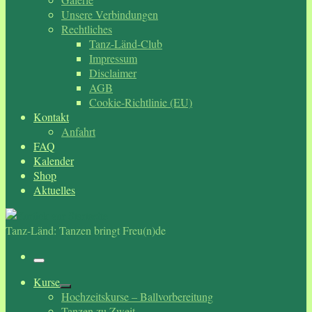
Unsere Verbindungen
Rechtliches
Tanz-Länd-Club
Impressum
Disclaimer
AGB
Cookie-Richtlinie (EU)
Kontakt
Anfahrt
FAQ
Kalender
Shop
Aktuelles
Tanz-Länd: Tanzen bringt Freu(n)de
Menü
Kurse
Hochzeitskurse – Ballvorbereitung
Tanzen zu Zweit