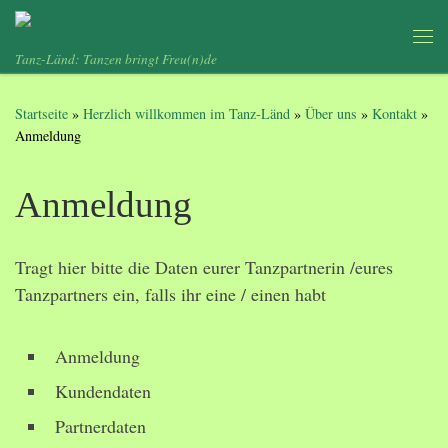
Zum Inhalt springen
Me
Tanz-Länd: Tanzen bringt Freu(n)de
Startseite
»
Herzlich willkommen im Tanz-Länd
»
Über uns
»
Kontakt
»
Anmeldung
Anmeldung
Tragt hier bitte die Daten eurer Tanzpartnerin /eures
Tanzpartners ein, falls ihr eine / einen habt
Anmeldung
Kundendaten
Partnerdaten