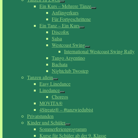
Ein Kurs – Mehrere Tänze
Anfängerkurs
Für Fortgeschrittene
Ein Tanz – Ein Kurs
Discofox
Salsa
Westcoast Swing
International Westcoast Swing Rally
Tango Argentino
Bachata
Nightclub Twostep
Tanzen allein
Easy Linedance
Linedance
Choreos
MOVITA®
4Streatz® – #tanzwiedubist
Privatstunden
Kinder und Schüler
Sommerferienprogramm
Kurse für Schüler ab der 9. Klasse