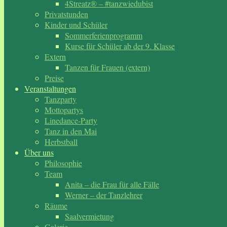
4Streatz® – #tanzwiedubist
Privatstunden
Kinder und Schüler
Sommerferienprogramm
Kurse für Schüler ab der 9. Klasse
Extern
Tanzen für Frauen (extern)
Preise
Veranstaltungen
Tanzparty
Mottopartys
Linedance-Party
Tanz in den Mai
Herbstball
Über uns
Philosophie
Team
Anita – die Frau für alle Fälle
Werner – der Tanzlehrer
Räume
Saalvermietung
Galerie