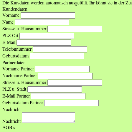
Die Kursdaten werden automatisch ausgefüllt. Ihr könnt sie in der 
Kundendaten
Vorname
Name
Strasse u. Hausnummer
PLZ Ort
E-Mail
Telefonnummer
Geburtsdatum
Partnerdaten
Vorname Partner
Nachname Partner
Strasse u. Hausnummer
PLZ u. Stadt
E-Mail Partner
Geburtsdatum Partner
Nachricht
Nachricht
AGB's