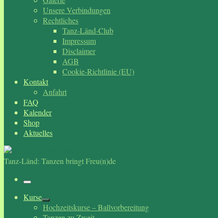
Unsere Verbindungen
Rechtliches
Tanz-Länd-Club
Impressum
Disclaimer
AGB
Cookie-Richtlinie (EU)
Kontakt
Anfahrt
FAQ
Kalender
Shop
Aktuelles
Tanz-Länd: Tanzen bringt Freu(n)de
Menü
Kurse
Hochzeitskurse – Ballvorbereitung
Tanzen zu Zweit