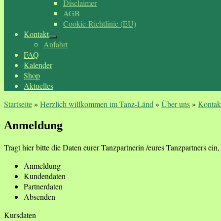
Disclaimer
AGB
Cookie-Richtlinie (EU)
Kontakt
Anfahrt
FAQ
Kalender
Shop
Aktuelles
Startseite
»
Herzlich willkommen im Tanz-Länd
»
Über uns
»
Kontak
Anmeldung
Tragt hier bitte die Daten eurer Tanzpartnerin /eures Tanzpartners ein, f
Anmeldung
Kundendaten
Partnerdaten
Absenden
Kursdaten