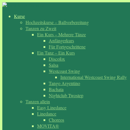
Zum
Inhalt
Kurse
springen
Hochzeitskurse – Ballvorbereitung
Tanzen zu Zweit
Ein Kurs – Mehrere Tänze
Anfängerkurs
Für Fortgeschrittene
Ein Tanz – Ein Kurs
Discofox
Salsa
Westcoast Swing
International Westcoast Swing Rally
Tango Argentino
Bachata
Nightclub Twostep
Tanzen allein
Easy Linedance
Linedance
Choreos
MOVITA®