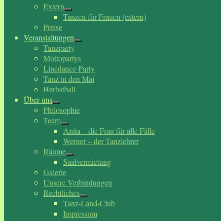
Extern
Tanzen für Frauen (extern)
Preise
Veranstaltungen
Tanzparty
Mottopartys
Linedance-Party
Tanz in den Mai
Herbstball
Über uns
Philosophie
Team
Anita – die Frau für alle Fälle
Werner – der Tanzlehrer
Räume
Saalvermietung
Galerie
Unsere Verbindungen
Rechtliches
Tanz-Länd-Club
Impressum