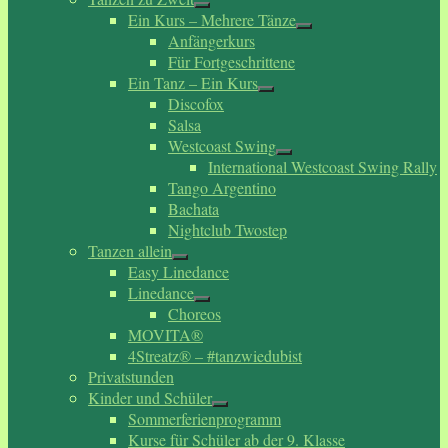
Ein Kurs – Mehrere Tänze
Anfängerkurs
Für Fortgeschrittene
Ein Tanz – Ein Kurs
Discofox
Salsa
Westcoast Swing
International Westcoast Swing Rally
Tango Argentino
Bachata
Nightclub Twostep
Tanzen allein
Easy Linedance
Linedance
Choreos
MOVITA®
4Streatz® – #tanzwiedubist
Privatstunden
Kinder und Schüler
Sommerferienprogramm
Kurse für Schüler ab der 9. Klasse