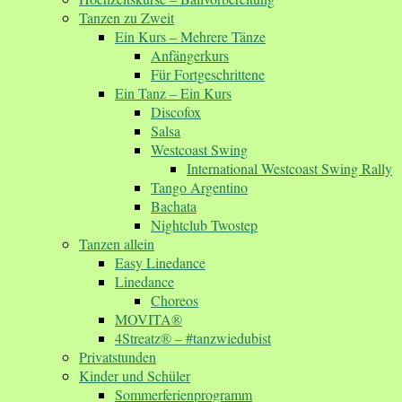
Tanzen zu Zweit
Ein Kurs – Mehrere Tänze
Anfängerkurs
Für Fortgeschrittene
Ein Tanz – Ein Kurs
Discofox
Salsa
Westcoast Swing
International Westcoast Swing Rally
Tango Argentino
Bachata
Nightclub Twostep
Tanzen allein
Easy Linedance
Linedance
Choreos
MOVITA®
4Streatz® – #tanzwiedubist
Privatstunden
Kinder und Schüler
Sommerferienprogramm