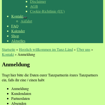
Disclaimer
AGB
Cookie-Richtlinie (EU)
Kontakt
Anfahrt
FAQ
Kalender
Shop
Aktuelles
Startseite
»
Herzlich willkommen im Tanz-Länd
»
Über uns
»
Kontakt
»
Anmeldung
Anmeldung
Tragt hier bitte die Daten eurer Tanzpartnerin /eures Tanzpartners
ein, falls ihr eine / einen habt
Anmeldung
Kundendaten
Partnerdaten
Absenden