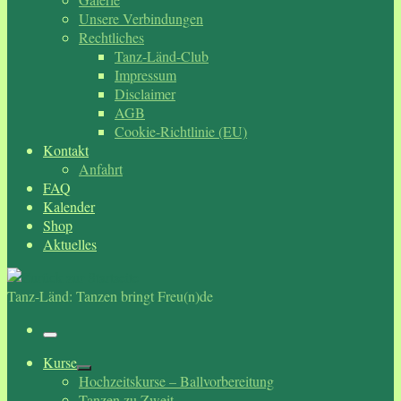
Unsere Verbindungen
Rechtliches
Tanz-Länd-Club
Impressum
Disclaimer
AGB
Cookie-Richtlinie (EU)
Kontakt
Anfahrt
FAQ
Kalender
Shop
Aktuelles
Tanz-Länd: Tanzen bringt Freu(n)de
Menü
Kurse
Hochzeitskurse – Ballvorbereitung
Tanzen zu Zweit