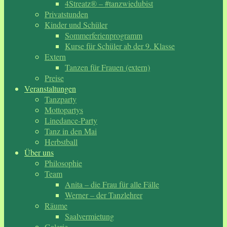
4Streatz® – #tanzwiedubist
Privatstunden
Kinder und Schüler
Sommerferienprogramm
Kurse für Schüler ab der 9. Klasse
Extern
Tanzen für Frauen (extern)
Preise
Veranstaltungen
Tanzparty
Mottopartys
Linedance-Party
Tanz in den Mai
Herbstball
Über uns
Philosophie
Team
Anita – die Frau für alle Fälle
Werner – der Tanzlehrer
Räume
Saalvermietung
Galerie