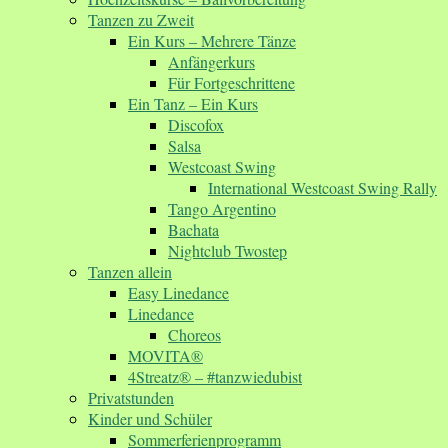
Tanzen zu Zweit
Ein Kurs – Mehrere Tänze
Anfängerkurs
Für Fortgeschrittene
Ein Tanz – Ein Kurs
Discofox
Salsa
Westcoast Swing
International Westcoast Swing Rally
Tango Argentino
Bachata
Nightclub Twostep
Tanzen allein
Easy Linedance
Linedance
Choreos
MOVITA®
4Streatz® – #tanzwiedubist
Privatstunden
Kinder und Schüler
Sommerferienprogramm