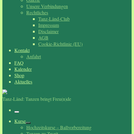
Unsere Verbindungen
Rechtliches
Tanz-Länd-Club
Impressum
Disclaimer
AGB
Cookie-Richtlinie (EU)
Kontakt
Anfahrt
FAQ
Kalender
Shop
Aktuelles
Tanz-Länd: Tanzen bringt Freu(n)de
Menü
Kurse
Hochzeitskurse – Ballvorbereitung
Tanzen zu Zweit