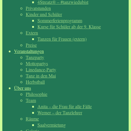
4Streatz® – #tanzwiedubist
Privatstunden
Kinder und Schüler
Sommerferienprogramm
Kurse für Schüler ab der 9. Klasse
Extern
Tanzen für Frauen (extern)
Preise
Veranstaltungen
Tanzparty
Mottopartys
Linedance-Party
Tanz in den Mai
Herbstball
Über uns
Philosophie
Team
Anita – die Frau für alle Fälle
Werner – der Tanzlehrer
Räume
Saalvermietung
Galerie