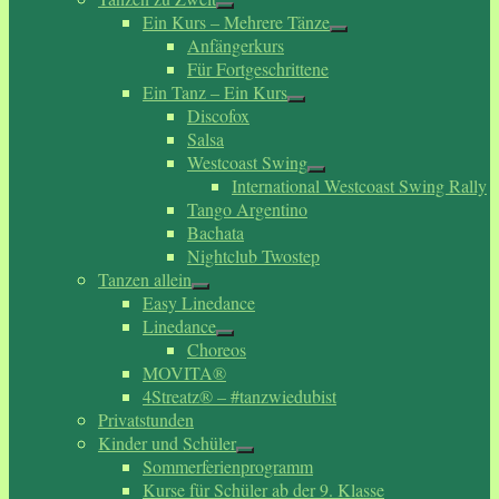
Ein Kurs – Mehrere Tänze
Anfängerkurs
Für Fortgeschrittene
Ein Tanz – Ein Kurs
Discofox
Salsa
Westcoast Swing
International Westcoast Swing Rally
Tango Argentino
Bachata
Nightclub Twostep
Tanzen allein
Easy Linedance
Linedance
Choreos
MOVITA®
4Streatz® – #tanzwiedubist
Privatstunden
Kinder und Schüler
Sommerferienprogramm
Kurse für Schüler ab der 9. Klasse