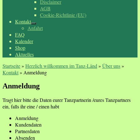
Disclaimer
AGB
Cookie-Richtlinie (EU)
Kontakt
Anfahrt
FAQ
Kalender
Shop
Aktuelles
Startseite
»
Herzlich willkommen im Tanz-Länd
»
Über uns
»
Kontakt
»
Anmeldung
Anmeldung
Tragt hier bitte die Daten eurer Tanzpartnerin /eures Tanzpartners
ein, falls ihr eine / einen habt
Anmeldung
Kundendaten
Partnerdaten
Absenden